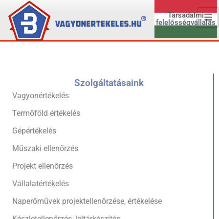
Társadalmi
felelősségvállalás
Szolgáltatásaink
Vagyonértékelés
Termőföld értékelés
Gépértékelés
Műszaki ellenőrzés
Projekt ellenőrzés
Vállalatértékelés
Naperőművek projektellenőrzése, értékelése
Készletellenőrzés, leltárkészítés