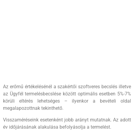
Az erőmű értékelésénél a szakértői szoftveres becslés illetve
az Ügyfél termelésbecslése között optimális esetben 5%-7%
körüli eltérés lehetséges – ilyenkor a bevételi oldal
megalapozottnak tekinthető.
Visszaméréseink esetenként jobb arányt mutatnak. Az adott
év időjárásának alakulása befolyásolja a termelést.