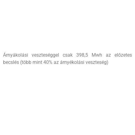
Árnyákolási veszteséggel csak 398,5 Mwh az előzetes
becslés (több mint 40% az árnyékolási veszteség)