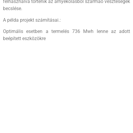
felhasználva történik az árnyékolásból szármaó veszteségek
becslése.
A példa projekt számításai.:
Optimális esetben a termelés 736 Mwh lenne az adott
beépített eszközökre