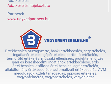
Adatkezelés
Adatkezelési tájékoztató
Partnerek
www.ugyvedpartners.hu
Értékbecslés országszerte, banki értékbecslés, cégértékelés,
ingatlanértékelés, gépértékelés, portfolió értékelés,
termőföld értékelés, műszaki ellenőrzés, projektellenőrzés,
ipari és kereskedelmi ingatlanok értékbecslése, erdő
értékbecslés, szálloda értékbecslés, agrár értékelés,
állatállomány értékbecslése, automatizált értékbecslés, AVM
megoldások, üzleti tanácsadás, ingóság értékelés,
vagyonfelmérés, vagyonértékelés, vagyonleltár