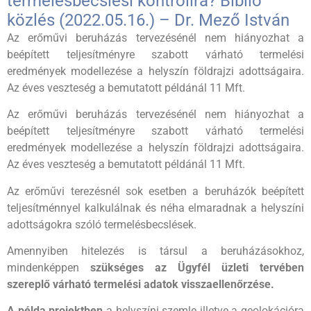
termelésbecslési kontrollra? Biblio
közlés (2022.05.16.) – Dr. Mező István
Az erőművi beruházás tervezésénél nem hiányozhat a
beépített teljesítményre szabott várható termelési
eredmények modellezése a helyszín földrajzi adottságaira.
Az éves veszteség a bemutatott példánál 11 Mft.
Az erőművi beruházás tervezésénél nem hiányozhat a
beépített teljesítményre szabott várható termelési
eredmények modellezése a helyszín földrajzi adottságaira.
Az éves veszteség a bemutatott példánál 11 Mft.
Az erőművi terezésnél sok esetben a beruházók beépített
teljesítménnyel kalkulálnak és néha elmaradnak a helyszíni
adottságokra szóló termelésbecslések.
Amennyiben hitelezés is társul a beruházásokhoz,
mindenképpen
szükséges az Ügyfél üzleti tervében
szereplő várható termelési adatok visszaellenőrzése.
A példa projektben
a helyszíni szemle illetve a geolokációra