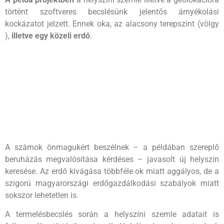
történt szoftveres becslésünk jelentős árnyékolási
kockázatot jelzett. Ennek oka, az alacsony terepszint (völgy
),
illetve egy közeli erdő
.
A számok önmagukért beszélnek – a példában szereplő
beruházás megvalósítása kérdéses – javasolt új helyszín
keresése. Az erdő kivágása többféle ok miatt aggályos, de a
szigorú magyarországi erdőgazdálkodási szabályok miatt
sokszor lehetetlen is.
A termelésbecslés során a helyszíni szemle adatait is