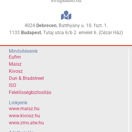
info@biblio.hu
4024
Debrecen
, Batthyány u. 10. fszt. 1.
1133
Budapest
, Tutaj utca 6/b 2. emelet 6. (Cézár Ház)
Minősítéseink
Eufim
Maisz
Kivosz
Dun & Bradstreet
ISO
Felelősségbiztosítás
Linkjeink
www.maisz.hu
www.kivosz.hu
www.zmv.atw.hu