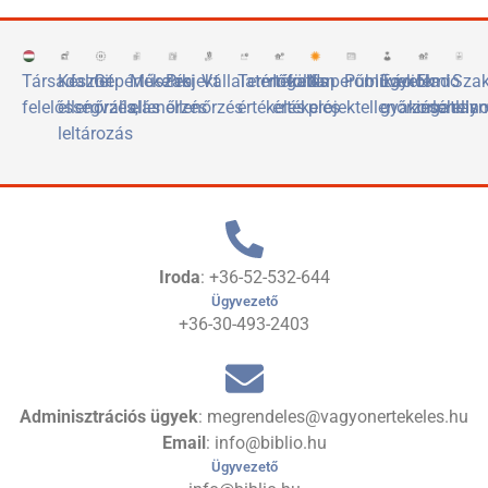
Társadalmi
Készlet
Gépértékelés
Műszaki
Projekt
Vállalatértékelés
Termőföld
Ingatlan
Naperőművek
Publikációk
Egyetemi
Eladó
Sza
felelősségvállalás
ellenőrzés,
ellenőrzés
ellenőrzés
értékelés
értékelés
projektellenőrzése
gyakorlóhely
ingatlan
elis
leltározás
Iroda
: +36-52-532-644
Ügyvezető
+36-30-493-2403
Adminisztrációs ügyek
: megrendeles@vagyonertekeles.hu
Email
: info@biblio.hu
Ügyvezető