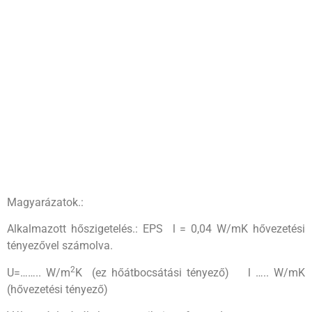
Magyarázatok.:
Alkalmazott hőszigetelés.: EPS l = 0,04 W/mK hővezetési
tényezővel számolva.
2
U=…….. W/m
K (ez hőátbocsátási tényező) l ….. W/mK
(hővezetési tényező)