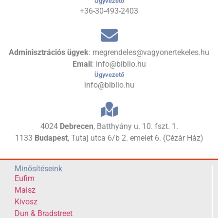
Ügyvezető
+36-30-493-2403
Adminisztrációs ügyek
: megrendeles@vagyonertekeles.hu
Email
: info@biblio.hu
Ügyvezető
info@biblio.hu
4024
Debrecen
, Batthyány u. 10. fszt. 1.
1133
Budapest
, Tutaj utca 6/b 2. emelet 6. (Cézár Ház)
Minősítéseink
Eufim
Maisz
Kivosz
Dun & Bradstreet