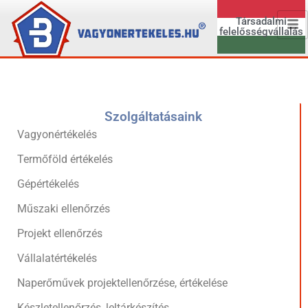
Társadalmi
felelősségvállalás
Szolgáltatásaink
Vagyonértékelés
Termőföld értékelés
Gépértékelés
Műszaki ellenőrzés
Projekt ellenőrzés
Vállalatértékelés
Naperőművek projektellenőrzése, értékelése
Készletellenőrzés, leltárkészítés