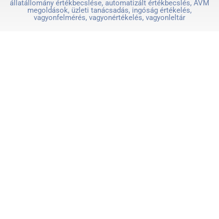
állatállomány értékbecslése, automatizált értékbecslés, AVM
megoldások, üzleti tanácsadás, ingóság értékelés,
vagyonfelmérés, vagyonértékelés, vagyonleltár