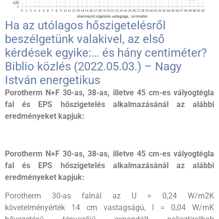
Ha az utólagos hőszigetelésről
beszélgetünk valakivel, az első
kérdések egyike:… és hány centiméter?
Biblio közlés (2022.05.03.) – Nagy
István energetikus
Porotherm N+F 30-as, 38-as, illetve 45 cm-es vályogtégla
fal és EPS hőszigetelés alkalmazásánál az alábbi
eredményeket kapjuk:
Porotherm N+F 30-as, 38-as, illetve 45 cm-es vályogtégla
fal és EPS hőszigetelés alkalmazásánál az alábbi
eredményeket kapjuk:
Porotherm 30-as falnál az U = 0,24 W/m2K
követelményérték 14 cm vastagságú, l = 0,04 W/mK