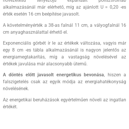
hővezetésű tényezőjű expandált polisztirolhab
alkalmazásánál már elérhető, míg az ajánlott U = 0,20 -es
érték esetén 16 cm beépítése javasolt.
A követelményérték a 38-as falnál 11 cm, a vályogfalnál 16
cm anyaghasználattal érhető el.
Exponenciális görbét ír le az értékek változása, vagyis már
egy 8 cm -es tábla alkalmazásánál is nagyon jelentős az
energiamegtakarítás, míg a vastagság növelésével az
értékek javulása már alacsonyabb ütemű.
A döntés előtt javasolt energetikus bevonása
, hiszen a
falszigetelés csak az egyik módja az energiahatékonyság
növelésének.
Az energetikai beruházások egyértelműen növeli az ingatlan
értékét.