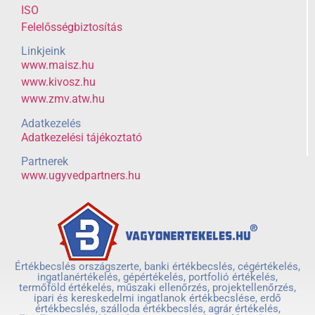
ISO
Felelősségbiztosítás
Linkjeink
www.maisz.hu
www.kivosz.hu
www.zmv.atw.hu
Adatkezelés
Adatkezelési tájékoztató
Partnerek
www.ugyvedpartners.hu
Értékbecslés országszerte, banki értékbecslés, cégértékelés,
ingatlanértékelés, gépértékelés, portfolió értékelés,
termőföld értékelés, műszaki ellenőrzés, projektellenőrzés,
ipari és kereskedelmi ingatlanok értékbecslése, erdő
értékbecslés, szálloda értékbecslés, agrár értékelés,