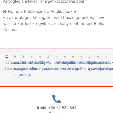
Vályogtégla értékek.: energetikai szoftver adat
Home
»
Publikációk
»
Publikációk
»
Ha az utólagos hőszigetelésről beszélgetünk valakivel,
az első kérdések egyike:… és hány centiméter? Biblio
közlés…
Társadalmi
Készlet
Gépértékelés
Műszaki
Projekt
Vállalatértékelés
Termőföld
Ingatlan
Naperőművek
Publikációk
Egyetemi
Eladó
Sza
felelősségvállalás
ellenőrzés,
ellenőrzés
ellenőrzés
értékelés
értékelés
projektellenőrzése
gyakorlóhely
ingatlan
elis
leltározás
Iroda
: +36-52-532-644