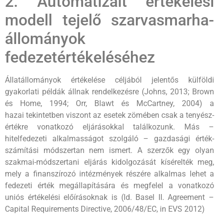
2. Automatizált értékelési
modell tejelő szarvasmarha-
állományok
fedezetértékeléséhez
Állatállományok értékelése céljából jelentős külföldi
gyakorlati példák állnak rendelkezésre (Johns, 2013; Brown
és Home, 1994; Orr, Blawt és McCartney, 2004) a
hazai tekintetben viszont az esetek zömében csak a tenyész-
értékre vonatkozó eljárásokkal találkozunk. Más –
hitelfedezeti alkalmasságot szolgáló – gazdasági érték-
számítási módszertan nem ismert. A szerzők egy olyan
szakmai-módszertani eljárás kidolgozását kísérelték meg,
mely a finanszírozó intézmények részére alkalmas lehet a
fedezeti érték megállapítására és megfelel a vonatkozó
uniós értékelési előírásoknak is (ld. Basel II. Agreement –
Capital Requirements Directive, 2006/48/EC, in EVS 2012)