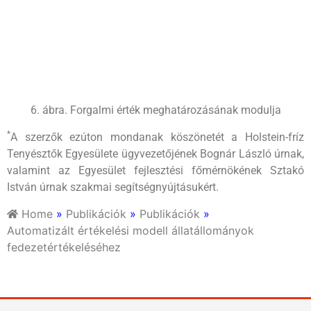
6. ábra. Forgalmi érték meghatározásának modulja
*
A szerzők ezúton mondanak köszönetét a Holstein-fríz
Tenyésztők Egyesülete ügyvezetőjének Bognár László úrnak,
valamint az Egyesület fejlesztési főmérnökének Sztakó
István úrnak szakmai segítségnyújtásukért.
Home
»
Publikációk
»
Publikációk
»
Automatizált értékelési modell állatállományok
fedezetértékeléséhez