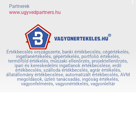
Partnerek
www.ugyvedpartners.hu
Értékbecslés országszerte, banki értékbecslés, cégértékelés,
ingatlanértékelés, gépértékelés, portfolió értékelés,
termőföld értékelés, műszaki ellenőrzés, projektellenőrzés,
ipari és kereskedelmi ingatlanok értékbecslése, erdő
értékbecslés, szálloda értékbecslés, agrár értékelés,
állatállomány értékbecslése, automatizált értékbecslés, AVM
megoldások, üzleti tanácsadás, ingóság értékelés,
vagyonfelmérés, vagyonértékelés, vagyonleltár