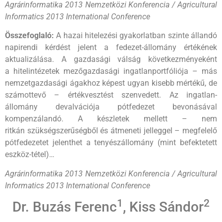
Agrárinformatika 2013 Nemzetközi Konferencia / Agricultural
Informatics 2013 International Conference
Összefoglaló:
A hazai hitelezési gyakorlatban szinte állandó
napirendi kérdést jelent a fedezet-állomány értékének
aktualizálása. A gazdasági válság következményeként
a hitelintézetek mezőgazdasági ingatlanportfóliója – más
nemzetgazdasági ágakhoz képest ugyan kisebb mértékű, de
számottevő – értékvesztést szenvedett. Az ingatlan-
állomány devalvációja pótfedezet bevonásával
kompenzálandó. A készletek mellett – nem
ritkán szükségszerűségből és átmeneti jelleggel – megfelelő
pótfedezetet jelenthet a tenyészállomány (mint befektetett
eszköz-tétel)…
Agrárinformatika 2013 Nemzetközi Konferencia / Agricultural
Informatics 2013 International Conference
1
2
Dr. Buzás Ferenc
, Kiss Sándor