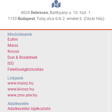
4024
Debrecen
, Batthyány u. 10. fszt. 1.
1133
Budapest
, Tutaj utca 6/b 2. emelet 6. (Cézár Ház)
Minősítéseink
Eufim
Maisz
Kivosz
Dun & Bradstreet
ISO
Felelősségbiztosítás
Linkjeink
www.maisz.hu
www.kivosz.hu
www.zmv.atw.hu
Adatkezelés
Adatkezelési tájékoztató