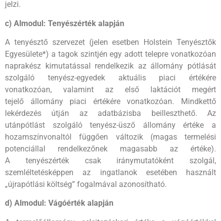
jelzi.
c) Almodul: Tenyészérték alapján
A tenyésztő szervezet (jelen esetben Holstein Tenyésztők
Egyesülete
*
) a tagok szintjén egy adott telepre vonatkozóan
naprakész kimutatással rendelkezik az állomány pótlását
szolgáló tenyész-egyedek aktuális piaci értékére
vonatkozóan, valamint az első laktációt megért
tejelő állomány piaci értékére vonatkozóan. Mindkettő
lekérdezés útján az adatbázisba beilleszthető. Az
utánpótlást szolgáló tenyész-üsző állomány értéke a
hozamszínvonaltól függően változik (magas termelési
potenciállal rendelkezőnek magasabb az értéke).
A tenyészérték csak iránymutatóként szolgál,
szemléltetésképpen az ingatlanok esetében használt
„újrapótlási költség” fogalmával azonosítható.
d) Almodul: Vágóérték alapján