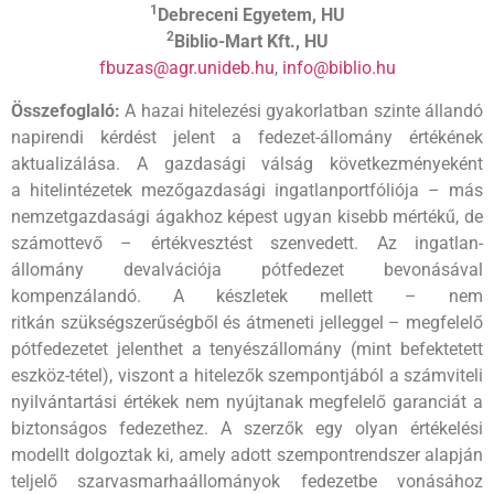
1
Debreceni Egyetem, HU
2
Biblio-Mart Kft., HU
fbuzas@agr.unideb.hu
,
info@biblio.hu
Összefoglaló:
A hazai hitelezési gyakorlatban szinte állandó
napirendi kérdést jelent a fedezet-állomány értékének
aktualizálása. A gazdasági válság következményeként
a hitelintézetek mezőgazdasági ingatlanportfóliója – más
nemzetgazdasági ágakhoz képest ugyan kisebb mértékű, de
számottevő – értékvesztést szenvedett. Az ingatlan-
állomány devalvációja pótfedezet bevonásával
kompenzálandó. A készletek mellett – nem
ritkán szükségszerűségből és átmeneti jelleggel – megfelelő
pótfedezetet jelenthet a tenyészállomány (mint befektetett
eszköz-tétel), viszont a hitelezők szempontjából a számviteli
nyilvántartási értékek nem nyújtanak megfelelő garanciát a
biztonságos fedezethez. A szerzők egy olyan értékelési
modellt dolgoztak ki, amely adott szempontrendszer alapján
teljelő szarvasmarhaállományok fedezetbe vonásához