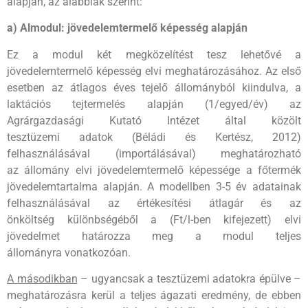
alapján, az alábbiak szerint:
a) Almodul: jövedelemtermelő képesség alapján
Ez a modul két megközelítést tesz lehetővé a
jövedelemtermelő képesség elvi meghatározásához. Az első
esetben az átlagos éves tejelő állományból kiindulva, a
laktációs tejtermelés alapján (1/egyed/év) az
Agrárgazdasági Kutató Intézet által közölt
tesztüzemi adatok (Béládi és Kertész, 2012)
felhasználásával (importálásával) meghatározható
az állomány elvi jövedelemtermelő képessége a főtermék
jövedelemtartalma alapján. A modellben 3-5 év adatainak
felhasználásával az értékesítési átlagár és az
önköltség különbségéből a (Ft/l-ben kifejezett) elvi
jövedelmet határozza meg a modul teljes
állományra vonatkozóan.
A másodikban
– ugyancsak a tesztüzemi adatokra épülve –
meghatározásra kerül a teljes ágazati eredmény, de ebben