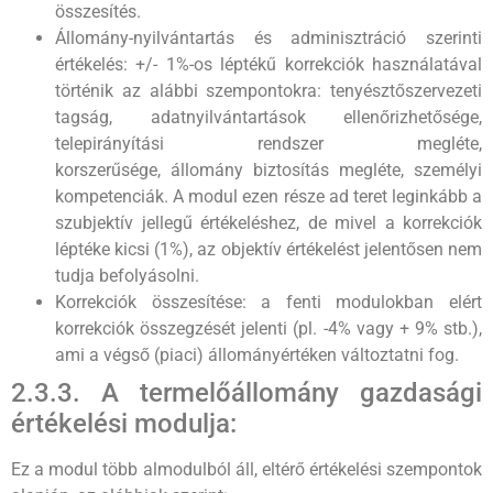
összesítés.
Állomány-nyilvántartás és adminisztráció szerinti
értékelés: +/- 1%-os léptékű korrekciók használatával
történik az alábbi szempontokra: tenyésztőszervezeti
tagság, adatnyilvántartások ellenőrizhetősége,
telepirányítási rendszer megléte,
korszerűsége, állomány biztosítás megléte, személyi
kompetenciák. A modul ezen része ad teret leginkább a
szubjektív jellegű értékeléshez, de mivel a korrekciók
léptéke kicsi (1%), az objektív értékelést jelentősen nem
tudja befolyásolni.
Korrekciók összesítése: a fenti modulokban elért
korrekciók összegzését jelenti (pl. -4% vagy + 9% stb.),
ami a végső (piaci) állományértéken változtatni fog.
2.3.3. A termelőállomány gazdasági
értékelési modulja:
Ez a modul több almodulból áll, eltérő értékelési szempontok