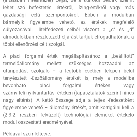
(általában hitelintézet) céljai, de a külföldi példák szerint
lehet szó befektetési értékről, lízing-értékről vagy más
gazdasági célú szempontokról. Ebben a modulban
bármelyik figyelembe vehető, az értékek megfelelő
súlyozásával. Hitelfedezeti célból viszont a „c” és „d”
almodulokban részletezett eljárást tartjuk elfogadhatónak, a
többi ellenőrzési célt szolgál.
A piaci forgalmi érték megállapításához a „beállított”
termelőállomány mellett szükséges hozzáadni az
utánpótlást szolgáló – a legtöbb esetben telepen belül
tenyésztett -üszőállomány értékét is, mely a modellbe
bevonható piaci forgalmi értéken vagy
számviteli nyilvántartási értéken (tapasztalatok szerint nincs
nagy eltérés). A kettő összege adja a teljes -fedezetként
figyelembe vehető – állomány értékét, amit korrigálni kell a
(2.3.2. részben felvázolt) technológiai elemeket értékelő
modul összesített eredményével.
Példával szemléltetve: