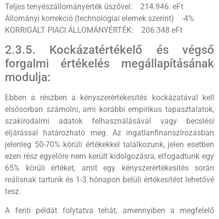
Teljes tenyészállományérték üszővel: 214.946. eFt
Állományi korrekció (technológiai elemek szerint) -4%
KORRIGÁLT PIACI ÁLLOMÁNYÉRTÉK: 206.348 eFt
2.3.5. Kockázatértékelő és végső
forgalmi értékelés megállapításának
modulja:
Ebben a részben a kényszerértékesítés kockázatával kell
elsősorban számolni, ami korábbi empirikus tapasztalatok,
szakirodalmi adatok felhasználásával vagy becslési
eljárással határozható meg. Az ingatlanfinanszírozásban
jelenleg 50-70% körüli értékekkel találkozunk, jelen esetben
ezen rész egyelőre nem került kidolgozásra, elfogadtunk egy
65% körüli értéket, amit egy kényszerértékesítés során
reálisnak tartunk és 1-3 hónapon belüli értékesítést lehetővé
tesz.
A fenti példát folytatva tehát, amennyiben a megfelelő