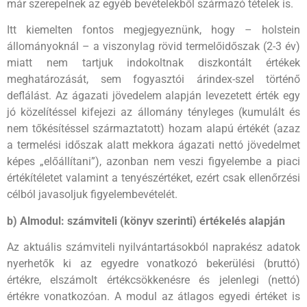
már szerepelnek az egyéb bevételekből származó tételek is.
Itt kiemelten fontos megjegyeznünk, hogy – holstein
állományoknál – a viszonylag rövid termelőidőszak (2-3 év)
miatt nem tartjuk indokoltnak diszkontált értékek
meghatározását, sem fogyasztói árindex-szel történő
deflálást. Az ágazati jövedelem alapján levezetett érték egy
jó közelítéssel kifejezi az állomány tényleges (kumulált és
nem tőkésítéssel származtatott) hozam alapú értékét (azaz
a termelési időszak alatt mekkora ágazati nettó jövedelmet
képes „előállítani”), azonban nem veszi figyelembe a piaci
értékítéletet valamint a tenyészértéket, ezért csak ellenőrzési
célból javasoljuk figyelembevételét.
b) Almodul: számviteli (könyv szerinti) értékelés alapján
Az aktuális számviteli nyilvántartásokból naprakész adatok
nyerhetők ki az egyedre vonatkozó bekerülési (bruttó)
értékre, elszámolt értékcsökkenésre és jelenlegi (nettó)
értékre vonatkozóan. A modul az átlagos egyedi értéket is