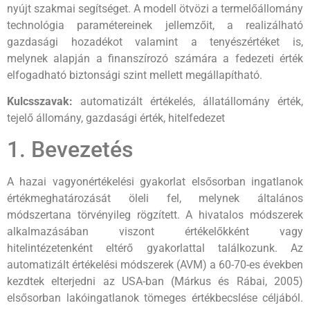
nyújt szakmai segítséget. A modell ötvözi a termelőállomány
technológia paramétereinek jellemzőit, a realizálható
gazdasági hozadékot valamint a tenyészértéket is,
melynek alapján a finanszírozó számára a fedezeti érték
elfogadható biztonsági szint mellett megállapítható.
Kulcsszavak:
automatizált értékelés, állatállomány érték,
tejelő állomány, gazdasági érték, hitelfedezet
1. Bevezetés
A hazai vagyonértékelési gyakorlat elsősorban ingatlanok
értékmeghatározását öleli fel, melynek általános
módszertana törvényileg rögzített. A hivatalos módszerek
alkalmazásában viszont értékelőkként vagy
hitelintézetenként eltérő gyakorlattal találkozunk. Az
automatizált értékelési módszerek (AVM) a 60-70-es években
kezdtek elterjedni az USA-ban (Márkus és Rábai, 2005)
elsősorban lakóingatlanok tömeges értékbecslése céljából.