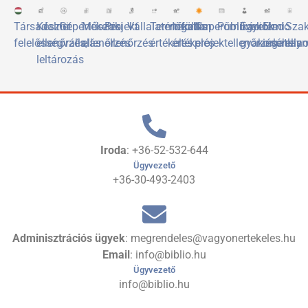
Társadalmi
Készlet
Gépértékelés
Műszaki
Projekt
Vállalatértékelés
Termőföld
Ingatlan
Naperőművek
Publikációk
Egyetemi
Eladó
Sza
felelősségvállalás
ellenőrzés,
ellenőrzés
ellenőrzés
értékelés
értékelés
projektellenőrzése
gyakorlóhely
ingatlan
elis
leltározás
Iroda
: +36-52-532-644
Ügyvezető
+36-30-493-2403
Adminisztrációs ügyek
: megrendeles@vagyonertekeles.hu
Email
: info@biblio.hu
Ügyvezető
info@biblio.hu