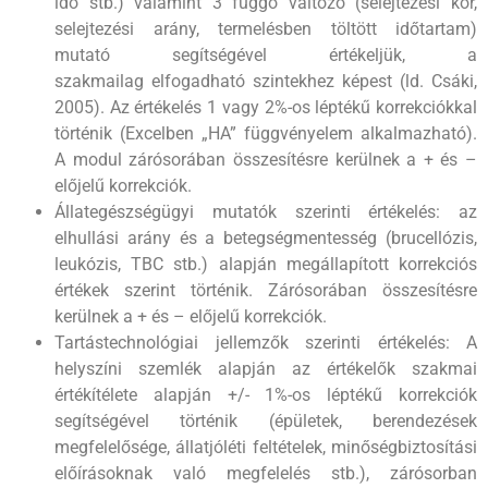
idő stb.) valamint 3 függő változó (selejtezési kor,
selejtezési arány, termelésben töltött időtartam)
mutató segítségével értékeljük, a
szakmailag elfogadható szintekhez képest (ld. Csáki,
2005). Az értékelés 1 vagy 2%-os léptékű korrekciókkal
történik (Excelben „HA” függvényelem alkalmazható).
A modul zárósorában összesítésre kerülnek a + és –
előjelű korrekciók.
Állategészségügyi mutatók szerinti értékelés: az
elhullási arány és a betegségmentesség (brucellózis,
leukózis, TBC stb.) alapján megállapított korrekciós
értékek szerint történik. Zárósorában összesítésre
kerülnek a + és – előjelű korrekciók.
Tartástechnológiai jellemzők szerinti értékelés: A
helyszíni szemlék alapján az értékelők szakmai
értékítélete alapján +/- 1%-os léptékű korrekciók
segítségével történik (épületek, berendezések
megfelelősége, állatjóléti feltételek, minőségbiztosítási
előírásoknak való megfelelés stb.), zárósorban