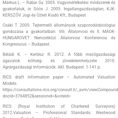
Márkus L. – Rábai Gy. 2005. Vagyonértékelési módszerek és
gyakorlatuk, in Sóós J. 2005. Ingatlangazdaságtan, KJK-
KERSZÖV Jogi és Üzleti Kiadó Kft., Budapest
Csáki T. 2005: Tejtermelő állományok szaporodásbiológiai
gondozása a gyakorlatban. Vili. Állatorvosi és II. MÁOK-
HUNGAROVET Nemzetközi Állatorvosi Konferencia és
Kongresszus – Budapest.
Béládi K. – Kertész R. 2012. A főbb mezőgazdasági
ágazatok költség- és jövedelemhelyzete 2010.
Agrárgazdasági Információk. AKI. Budapest. 1-141 p.
RICS draft information paper – Automated Valuation
Models.
https://consultations.rics.org/consult.ti/_avm/viewCompoun
docid=3764852&sessionid=&voteid=
RICS (Royal Institution of Chartered Surveyors)
2012.Valuation – Professional Standards. Westwood