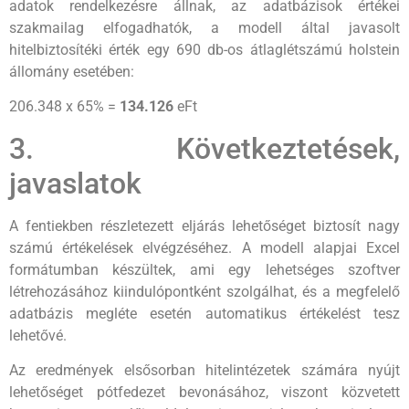
adatok rendelkezésre állnak, az adatbázisok értékei
szakmailag elfogadhatók, a modell által javasolt
hitelbiztosítéki érték egy 690 db-os átlaglétszámú holstein
állomány esetében:
206.348 x 65% =
134.126
eFt
3. Következtetések,
javaslatok
A fentiekben részletezett eljárás lehetőséget biztosít nagy
számú értékelések elvégzéséhez. A modell alapjai Excel
formátumban készültek, ami egy lehetséges szoftver
létrehozásához kiindulópontként szolgálhat, és a megfelelő
adatbázis megléte esetén automatikus értékelést tesz
lehetővé.
Az eredmények elsősorban hitelintézetek számára nyújt
lehetőséget pótfedezet bevonásához, viszont közvetett