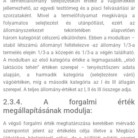
A termelőállomány selejtezéskori értéke a vágóértékkel
jellemezhető, az egyedi testtömeg és a piaci felvásárlási ár
szorzataként. Mivel a termelőfolyamat megkívánja a
folyamatos selejtezést és utánpótlást, ezért az
állományszerkezet tekintetében alapvetően
három kategóriát célszerű elkülöníteni. Ebben a modulban –
stabil létszámú állományt feltételezve -az állomány 1/3-a
termelés elején 1/3-a a közepén és 1/3-a a végén található.
A modulban az első kategória értéke a legmagasabb, „első
laktációs tehén” értéken szerepel – tenyésztőszerv adata
alapján, a harmadik kategória (selejtezésre váró)
vágóértéken, míg a második kategória az I és III átlagán
szerepel. A teljes állomány-értéket az I, II és III összege adja.
2.3.4. A forgalmi érték
megállapításának modulja:
A végső forgalmi érték meghatározása keretében mérvadó
szempontot jelent az értékelés célja illetve a Megbízó