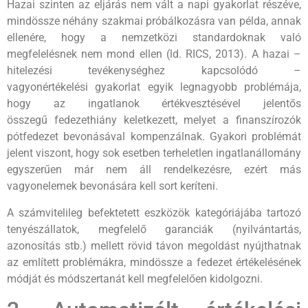
Hazai szinten az eljárás nem vált a napi gyakorlat részéve,
mindössze néhány szakmai próbálkozásra van példa, annak
ellenére, hogy a nemzetközi standardoknak való
megfelelésnek nem mond ellen (ld. RICS, 2013). A hazai –
hitelezési tevékenységhez kapcsolódó –
vagyonértékelési gyakorlat egyik legnagyobb problémája,
hogy az ingatlanok értékvesztésével jelentős
összegű fedezethiány keletkezett, melyet a finanszírozók
pótfedezet bevonásával kompenzálnak. Gyakori problémát
jelent viszont, hogy sok esetben terheletlen ingatlanállomány
egyszerűen már nem áll rendelkezésre, ezért más
vagyonelemek bevonására kell sort keríteni.
A számvitelileg befektetett eszközök kategóriájába tartozó
tenyészállatok, megfelelő garanciák (nyilvántartás,
azonosítás stb.) mellett rövid távon megoldást nyújthatnak
az említett problémákra, mindössze a fedezet értékelésének
módját és módszertanát kell megfelelően kidolgozni.