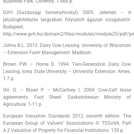
Businnes Park. Coventry. 1-466 p.
GVH (Gazdasági Versenyhivatal) 2005. Jelentés – A
jelzáloghitelezés tárgyában folytatott ágazati vizsgálatról.
Budapest.
http://www.gvh.hu/domain2/files/modules/module25/pdf/pr
Johns B.L. 2013. Dairy Cow Leasing. University of Wisconsin
– Extension Farm Management. Madison.
Brown P.W. – Horne D. 1994. Two-Generation Dairy Cow
Leasing. Iowa State University – University Extension. Ames.
1-7 p.
Orr. G. – Blawt P. – McCartney I. 2004: Cow-Calf lease
agreements. Fact Sheet. Saskatchewan Ministry of
Agriculture. 1-11 p.
European Valuation Standards 2012, seventh edition. The
European Group of Valuers’ Associations © TEGoVA. Part
A.2 Valuation of Property for Financial Institutions. 130 p.