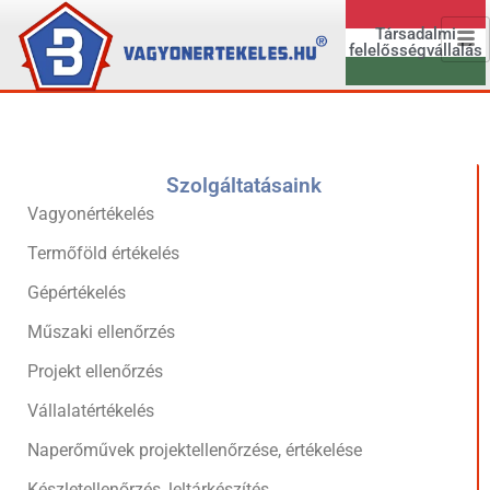
Társadalmi
felelősségvállalás
Szolgáltatásaink
Vagyonértékelés
Termőföld értékelés
Gépértékelés
Műszaki ellenőrzés
Projekt ellenőrzés
Vállalatértékelés
Naperőművek projektellenőrzése, értékelése
Készletellenőrzés, leltárkészítés