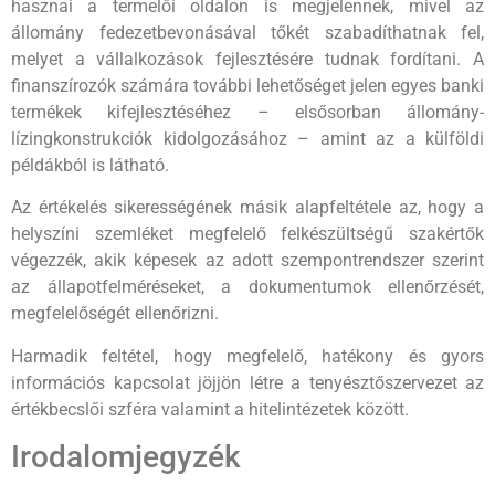
hasznai a termelői oldalon is megjelennek, mivel az
állomány fedezetbevonásával tőkét szabadíthatnak fel,
melyet a vállalkozások fejlesztésére tudnak fordítani. A
finanszírozók számára további lehetőséget jelen egyes banki
termékek kifejlesztéséhez – elsősorban állomány-
lízingkonstrukciók kidolgozásához – amint az a külföldi
példákból is látható.
Az értékelés sikerességének másik alapfeltétele az, hogy a
helyszíni szemléket megfelelő felkészültségű szakértők
végezzék, akik képesek az adott szempontrendszer szerint
az állapotfelméréseket, a dokumentumok ellenőrzését,
megfelelőségét ellenőrizni.
Harmadik feltétel, hogy megfelelő, hatékony és gyors
információs kapcsolat jöjjön létre a tenyésztőszervezet az
értékbecslői szféra valamint a hitelintézetek között.
Irodalomjegyzék