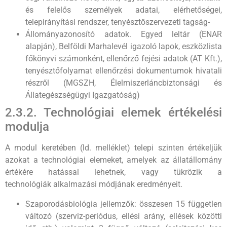
és felelős személyek adatai, elérhetőségei,
telepirányítási rendszer, tenyésztőszervezeti tagság-
Állományazonosító adatok. Egyed leltár (ENAR
alapján), Belföldi Marhalevél igazoló lapok, eszközlista
főkönyvi számonként, ellenőrző fejési adatok (AT Kft.),
tenyésztőfolyamat ellenőrzési dokumentumok hivatali
részről (MGSZH, Élelmiszerláncbiztonsági és
Állategészségügyi Igazgatóság)
2.3.2. Technológiai elemek értékelési
modulja
A modul keretében (ld. melléklet) telepi szinten értékeljük
azokat a technológiai elemeket, amelyek az állatállomány
értékére hatással lehetnek, vagy tükrözik a
technológiák alkalmazási módjának eredményeit.
Szaporodásbiológia jellemzők: összesen 15 független
változó (szerviz-periódus, ellési arány, ellések közötti