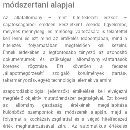
módszertani alapjai
Az állatállomány – mint hitelfedezeti eszköz –
sajátosságaiból eredően készletként veendő figyelembe,
melynek mennyiségi és minőségi változására is tekintettel
kell lenni és ezt mind az értékelés időpontjában, mind a
hitelezés folyamatában megfelelően kell kezelni.
Ennek érdekében a legfontosabb tényező az azonosító
dokumentumok és szükséges állománynyilvántartások
körének rögzítése. Ezt követően a fedezet
„állapotmegőrzését” szolgáló körülmények (tartás-,
takarmányozás-, egyéb technológiai elemek valamint
szaporodásbiológiai jellemzők) értékelését kell elvégezni
megfelelő objektív mutatórendszer segítségével. Ezt követi
az állomány gazdasági értékének megállapítása
különböző szempontok és módszerek alapján, majd a
folyamat a kockázatvizsgálattal és a végső hitelfedezeti
érték meghatározásával zárul. Az automatikus értékelés