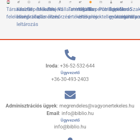
Társadalmi
Készlet
Gépértékelés
Műszaki
Projekt
Vállalatértékelés
Termőföld
Ingatlan
Naperőművek
Publikációk
Egyetemi
Eladó
Sza
felelősségvállalás
ellenőrzés,
ellenőrzés
ellenőrzés
értékelés
értékelés
projektellenőrzése
gyakorlóhely
ingatlan
elis
leltározás
Iroda
: +36-52-532-644
Ügyvezető
+36-30-493-2403
Adminisztrációs ügyek
: megrendeles@vagyonertekeles.hu
Email
: info@biblio.hu
Ügyvezető
info@biblio.hu