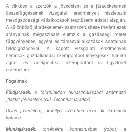
A cikkben a szerzők a jövedelem és a járadékelemek
összefüggéseinek vizsgálati eredményeit részletezik
mezőgazdasági vállalkozások tesztüzemi adatai alapján.
A különböző járadékelemek számszerűsítése mellett ezek
arányainak megoszlását elemzik a gazdasági méret
függvényében, egyéni és társasvállalkozások adatainak
feldolgozásával. A kapott vizsgálati eredmények
nemcsak gazdálkodási szempontból lényegesek, hanem
agrár- és vidékpolitikai szempontból is figyelmet
érdemelnek.
Fogalmak
Földjáradék:
a földtulajdon felhasználásából származó
„tiszta” jövedelem (NJ -Technikai járadék)
Olyan jövedelem, amellyel szemben nem áll termelési
költség
Munkajáradék:
történelmi kontextusban (robot) a