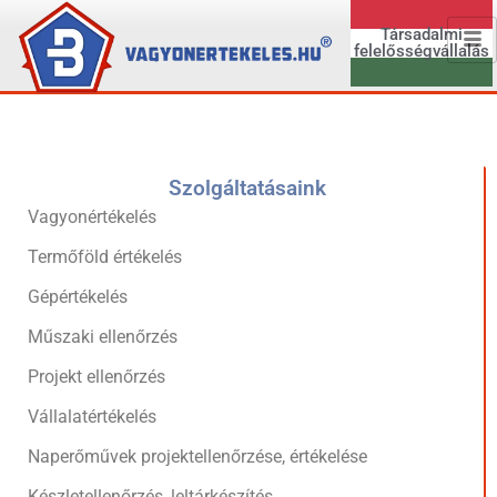
Társadalmi
felelősségvállalás
Szolgáltatásaink
Vagyonértékelés
Termőföld értékelés
Gépértékelés
Műszaki ellenőrzés
Projekt ellenőrzés
Vállalatértékelés
Naperőművek projektellenőrzése, értékelése
Készletellenőrzés, leltárkészítés