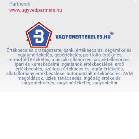
Partnerek
www.ugyvedpartners.hu
Értékbecslés országszerte, banki értékbecslés, cégértékelés,
ingatlanértékelés, gépértékelés, portfolió értékelés,
termőföld értékelés, műszaki ellenőrzés, projektellenőrzés,
ipari és kereskedelmi ingatlanok értékbecslése, erdő
értékbecslés, szálloda értékbecslés, agrár értékelés,
állatállomány értékbecslése, automatizált értékbecslés, AVM
megoldások, üzleti tanácsadás, ingóság értékelés,
vagyonfelmérés, vagyonértékelés, vagyonleltár