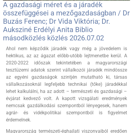
A gazdasági méret és a járadék
összefüggései a mezőgazdaságban / Dr
Buzás Ferenc; Dr Vida Viktória; Dr.
Auksziné Erdélyi Anita Biblio
másodközlés közlés 2026.07.02
Ahol nem képződik járadék vagy még a jövedelem is
hektikus, az az ágazat előbb-utóbb lejtmenetbe kerül. A
2020-2022 időszak tekintetében a magyarországi
tesztüzemi adatok szerint vállalkozói járadék mindössze
az egyéni gazdaságok szintjén mutatható ki, társas
vállalkozásoknál legfeljebb technikai (tőke) járadékkal
lehet kalkulálni, ha az adott – természeti és gazdasági –
évjárat kedvező volt. A kapott vizsgálati eredmények
nemcsak gazdálkodási szempontból lényegesek, hanem
agrár- és vidékpolitikai szempontból is figyelmet
érdemelnek.
Magyarország természeti-éghajlati viszonyaiból eredően