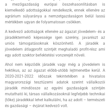
a mezőgazdaság európai összehasonlításban is
kiemelkedő adottságokkal rendelkezik, ennek ellenére az
agrárium súlyaránya a nemzetgazdaságon belül lassú
mértékben ugyan de folyamatosan csökken.
A kedvező adottságok ellenére az ágazat jövedelem- és a
járadéktermelő képessége igen szerény, javarészt az
uniós támogatásoknak köszönhető. A járadék a
jövedelem átlagprofit szintjét meghaladó profit-rész ami
egy adott szektor befektetési vonzerejét növeli.
Ahol nem képződik járadék vagy még a jövedelem is
hektikus, az az ágazat előbb-utóbb lejtmenetbe kerül. A
2020-2021-2022 időszak tekintetében a hivatalos
magyarországi tesztüzemi adatok szerint vállalkozói
járadék mindössze az egyéni gazdaságok szintjén
mutatható ki, társas vállalkozásoknál legfeljebb technikai
(tőke) járadékkal lehet kalkulálni, ha az adott – természeti
és gazdasági – évjárat kedvező volt.