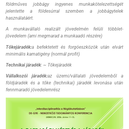
földműves jobbágy ingyenes munkakötelezettségét
jelentette a földesúrral szemben a jobbágytelek
használatáért.
A munkavállaló realizált jövedelmén felüli többlet-
jövedelem (ami megmarad a munkaadó részére)
Tőkejáradék:
a befektetett és forgóeszközök után elvárt
minimális kamatigény (normál profit)
Technikai járadék
: ~ Tőkejáradék
Vállalkozói járadék:
az üzemi/vállalati jövedelemből a
földjáradék és a tőke (technikai) járadék levonása után
fennmaradó jövedelemrész