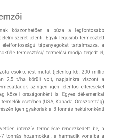
lemzői
ásának köszönhetően a búza a legfontosabb
elmiszerét jelenti. Egyik legősibb termesztett
bb életfontosságú tápanyagokat tartalmazza, a
kféle termesztési/ termelési módja terjedt el,
zóta csökkenést mutat (jelenleg kb. 200 millió
n 2,5 t/ha körüli volt, napjainkra viszont a
rmésátlagok szintjén igen jelentős eltéréseket
g közeli országonként is. Egyes dél-amerikai
gy termelők esetében (USA, Kanada, Oroszor­szág)
i részén igen gyakoriak a 8 tonnás hektáronkénti
ető­en intenzív termelésre rendezkedett be, a
5-7 tonnás hozamokkal, a harmadik vonalba a