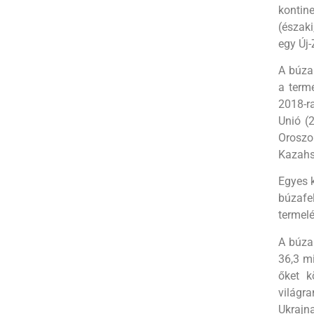
kontine
(északi
egy Új-
A búza 
a term
2018-ra
Unió (2
Oroszor
Kazahs
Egyes k
búzafe
termelé
A búza
36,3 mi
őket k
világra
Ukrajna