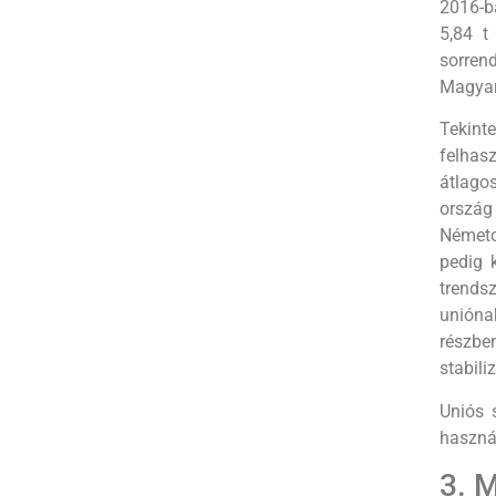
2016-b
5,84 t
sorren
Magyar
Tekint
felhasz
átlago
ország
Németo
pedig 
trends
unióna
részbe
stabili
Uniós 
használ
3. 