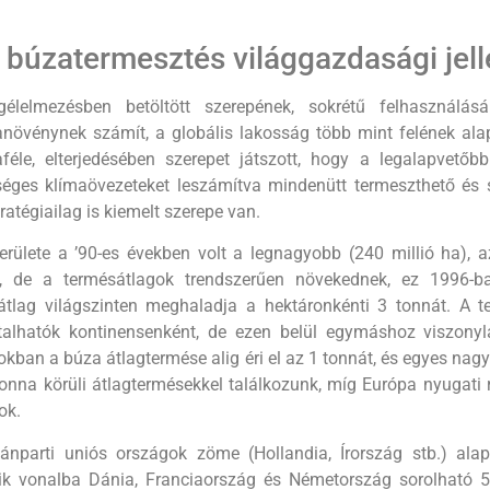
A búzatermesztés világgazdasági jel
gélelmezésben betöltött szerepének, sokrétű felhasznál
növénynek számít, a globális lakosság több mint felének alapél
féle, elterjedésében szerepet játszott, hogy a legalapve­tő
séges klímaövezeteket leszámítva mindenütt termeszthető és so
tratégiailag is kiemelt szerepe van.
erülete a ’90-es években volt a legnagyobb (240 millió ha), a
), de a termésátlagok trendszerűen növekednek, ez 1996-ba
átlag világszinten meghaladja a hektáronkénti 3 ton­nát. A te
talhatók kontinensenként, de ezen belül egymáshoz viszonyla
k­ban a búza átlagtermése alig éri el az 1 tonnát, és egyes na
tonna körüli átlagtermé­sekkel találkozunk, míg Európa nyu­gat
ok.
ánparti uniós országok zöme (Hollandia, Írország stb.) alapv
k vonalba Dánia, Fran­ciaország és Németország sorolható 