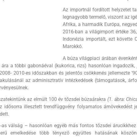
Az importnál fordított helyzetet t
legnagyobb termelő, viszont az ig
Afrika, a harmadik Európa, negyed
2016-ban a világimport értéke 36,8
Indonézia importált, ezt kö­vette 
Marokkó.
A búza világpiaci árában évenként
ára a többi ga­bonáéval (kukorica, rizs) hasonlóan ingadozik,
 2008- 2010-es időszakban és jelentős csök­kenés jellemezte ’
lakulásánál az adminisztratív intézkedések (támogatások, árfo
rvényesülnek.
szatekintünk az elmúlt 100 év tőzsdei búzaárakra
(1. ábra: Chic
z idősorra illesztett trendfüggvény folyamatos árnövekedést j
dett.
-as válság – hasonlóan egyéb más fontos tőzsdei árucikkhez –
zerű emelkedése több té­nyező együttes hatásának köszön