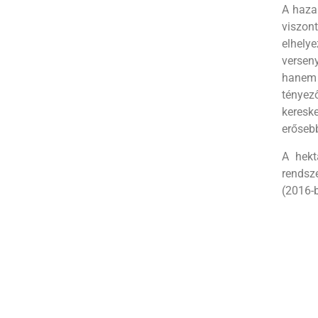
A hazai
viszon
elhely
versen
hanem 
tényez
keresk
erősebb
A hekt
rendsz
(2016-