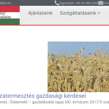
iblio.hu
Ügyvezető: +36-30-493-2403
info
Ajánlataink
Szolgáltatásaink
lmi
állalás
zatermesztés gazdasági kérdései
enés.: Őstermelő – gazdálkodók lapja XXI. évfolyam 2017/5 sz