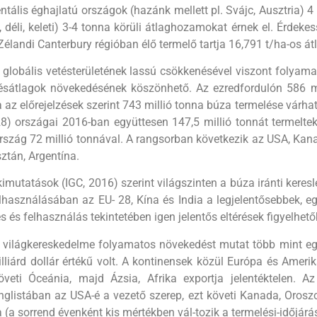
ntális éghajlatú országok (hazánk mellett pl. Svájc, Ausztria) 4
, déli, keleti) 3-4 tonna körüli átlaghozamokat érnek el. Érde
Zélandi Canterbury régióban élő termelő tartja 16,791 t/ha-os át­
globális vetésterületének las­sú csökkenésével viszont folyama
ésátlagok növeke­désének köszönhető. Az ezredfor­dulón 586 mil
 az előrejelzések szerint 743 millió tonna búza termelése várha
8) országai 2016-ban együt­tesen 147,5 millió tonnát termeltek,
szág 72 millió ton­nával. A rangsorban következik az USA, Kana
ztán, Argentína.
imutatások (IGC, 2016) szerint világszinten a búza iránti keresl
lhasználásában az EU- 28, Kína és India a legjelentősebbek, eg
s és felhasználás tekintetében igen jelentős eltérések figyelhe
 világkereskedelme folyama­tos növekedést mutat több mint egy
lliárd dollár értékű volt. A kontinensek közül Európa és Ameri
öveti Óceá­nia, majd Ázsia, Afrika exportja jelen­téktelen. 
nglistában az USA-é a vezető szerep, ezt követi Kanada, Orosz
 (a sorrend évenként kis mértékben vál-tozik a termelési-időjár