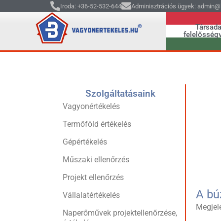
Iroda: +36-52-532-644
Adminisztrációs ügyek: admin@b
Társada
felelősségv
Szolgáltatásaink
Vagyonértékelés
Termőföld értékelés
Gépértékelés
Műszaki ellenőrzés
Projekt ellenőrzés
A bú
Vállalatértékelés
Megjel
Naperőművek projektellenőrzése,