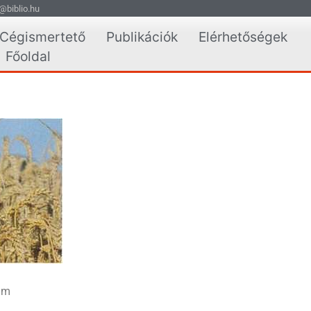
@biblio.hu
Cégismertető
Publikációk
Elérhetőségek
Főoldal
ám