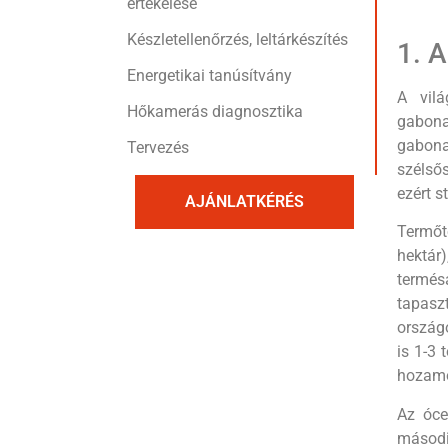
értékelése
Készletellenőrzés, leltárkészítés
1. 
Energetikai tanúsítvány
A vilá
Hőkamerás diagnosztika
gabona
gabona
Tervezés
szélső
ezért s
AJÁNLATKÉRÉS
Termőt
hektár
termés
tapasz
országo
is 1-3 
hozam
Az óce
másodi