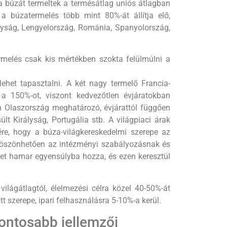
a búzát termeltek a termésátlag uniós átlagban
 búzatermelés több mint 80%-át ál­lítja elő,
lyság, Lengyelország, Románia, Spanyolország,
rmelés csak kis mértékben szokta felülmúlni a
lehet tapasztalni. A két nagy termelő Francia-
a 150%-ot, viszont kedvezőtlen évjáratokban
en Olaszország meghatározó, évjárattól függően
t Királyság, Portugália stb. A világpiaci árak
re, hogy a búza-világkereskedelmi szerepe az
, köszönhetően az intézményi szabályozásnak és
ket hamar egyensúlyba hozza, és ezen keresztül
ilágátlagtól, élelmezési célra közel 40-50%-át
t szerepe, ipari felhasználásra 5-10%-a kerül.
ontosabb jellemzői