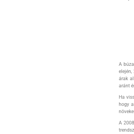
A búza 
elején,
árak a
aránt é
Ha vis
hogy a
növeke
A 2008
trends