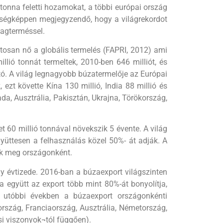
 tonna feletti hozamokat, a többi európai ország
kességképpen megjegyzendő, hogy a világrekordot
lagterméssel.
­tosan nő a globális termelés (FAPRI, 2012) ami
lió tonnát termeltek, 2010-ben 646 milliót, és
tó. A világ leg­nagyobb búzatermelője az Európai
 ezt követte Kína 130 millió, India 88 millió és
da, Ausztrália, Pakisztán, Ukrajna, Törökország,
et 60 millió tonnával növekszik 5 évente. A világ
yüttesen a felhasználás közel 50%- át adják. A
tők meg országonként.
 évtizede. 2016-ban a búzaexport vi­lágszinten
ka együtt az export több mint 80%-át bonyolítja,
Az utóbbi években a búzaex­port országonkénti
ország, Franciaország, Ausztrália, Németország,
ási viszonyok¬tól függően).