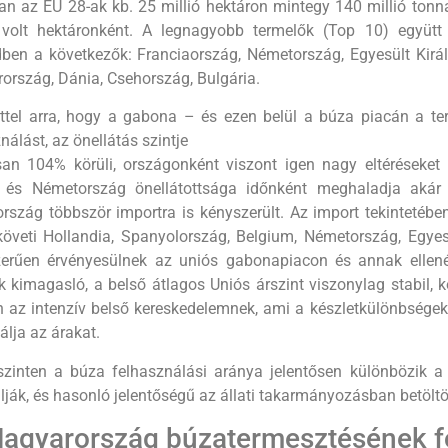
an az EU 28-ak kb. 25 millió hektáron mintegy 140 millió tonn
 volt hektáronként. A legnagyobb termelők (Top 10) együtt a
dben a következők: Franciaország, Németország, Egyesült Kirá
ország, Dánia, Csehország, Bulgária.
ettel arra, hogy a gabona – és ezen belül a búza piacán a te
nálást, az önellátás szintje
san 104% körüli, országonként viszont igen nagy eltéréseket 
 és Németország önellátottsága időnként meghaladja akár 
rszág többször importra is kényszerült. Az import tekintetéb
követi Hollandia, Spanyolország, Belgium, Németország, Egyesül
zerűen érvényesülnek az uniós gabonapiacon és annak elle­né
k kimagasló, a belső átlagos Uniós árszint viszonylag stabil
n az intenzív belső kereskedelemnek, ami a készletkülönbsége
zálja az árakat.
szinten a búza felhasználási aránya jelentősen különbözik a v
ják, és hasonló jelentőségű az állati takarmányozásban betöltöt
Magyarország búzatermesztésének f