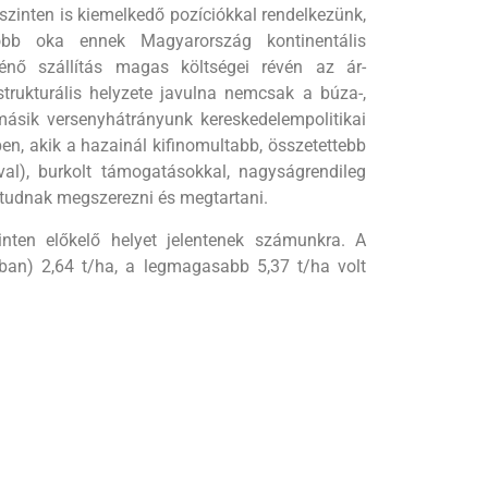
 szinten is kiemelkedő pozíciókkal rendelkezünk,
főbb oka ennek Magyarország kontinentális
énő szállítás magas költségei révén az ár-
trukturális helyzete javulna nemcsak a búza-,
ásik versenyhátrányunk kereskedelempolitikai
n, akik a hazainál kifinomultabb, összetettebb
val), burkolt támogatásokkal, nagyságrendileg
t tudnak megszerezni és megtartani.
inten előkelő helyet jelentenek számunkra. A
-ban) 2,64 t/ha, a legmagasabb 5,37 t/ha volt