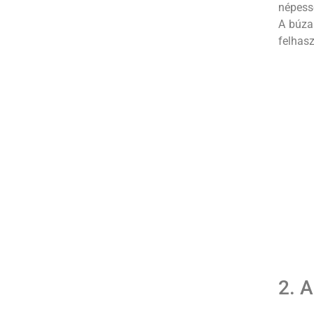
népessé
A búza 
felhasz
2. 