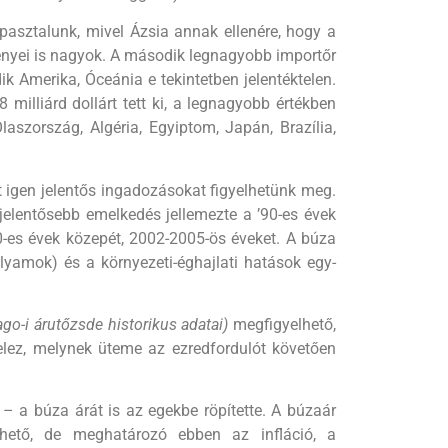
a­pasztalunk, mivel Ázsia annak elle­nére, hogy a
ényei is nagyok. A má­sodik legnagyobb importőr
ik Amerika, Óceánia e tekintetben jelentéktelen.
 milliárd dollárt tett ki, a legnagyobb értékben
Olaszország, Algéria, Egyiptom, Japán, Brazília,
 igen jelentős ingadozásokat figyel­hetünk meg.
 jelentősebb emelkedés jellemezte a ’90-es évek
90-es évek közepét, 2002-2005-ös éveket. A búza
lyamok) és a környezeti-éghajlati hatások egy­
ago-i árutőzsde historikus adatai)
megfigyelhető,
elez, melynek üteme az ez­redfordulót követően
 a búza árát is az egekbe röpítette. A bú­zaár
he­tő, de meghatározó ebben az infláció, a