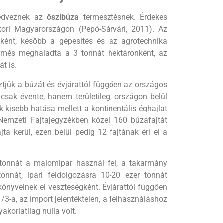
kedveznek az
őszibúza
termesztésnek. Érdekes
kori Magyarországon (Pepó-Sárvári, 2011). Az
nként, később a gépesítés és az agrotechnika
ermés meghaladta a 3 tonnát hektáronként, az
t is.
ztjük a búzát és évjárattól függően az országos
csak évente, hanem területileg, országon belül
kisebb hatása mellett a kontinentális éghajlat
Nemzeti Fajtajegy­zékben közel 160 búzafajtát
ta kerül, ezen belül pedig 12 fajtának éri el a
ó tonnát a malomipar használ fel, a takarmány
onnát, ipari feldolgozásra 10-20 ezer tonnát
könyvelnek el veszteségként. Évjárattól függően
/3-a, az import jelentéktelen, a felhasználáshoz
akorlatilag nulla volt.