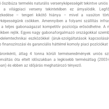
 őszibúza termelés naturá­lis versenyképességét tekintve uni­ós
t a világpiaci verseny tekintetében ez árnyalódik. Leg
ezkedése – tenge­ri kikötő hiánya – mivel a vasúton tört
yképességünk csökken. Amennyiben a folyami szállítás infras
a teljes gabonaágazat kompetitív pozíciója erősödhetne. A m
őkben rejlik. Egyes nagy gabonaforgalmazó országokkal szembe
edelemtechnikai eszközökkel (áruk-szolgáltatások kapcsolásá
 finanszírozási és garanciális háttérrel komoly piaci pozícióka
áronkénti, átlag 4 tonna körüli terméseredmények uniós sz
erváltás óta eltelt időszakban a legkisebb termésátlag (2003
ban) és ebben az időjárás meghatározó tényező.