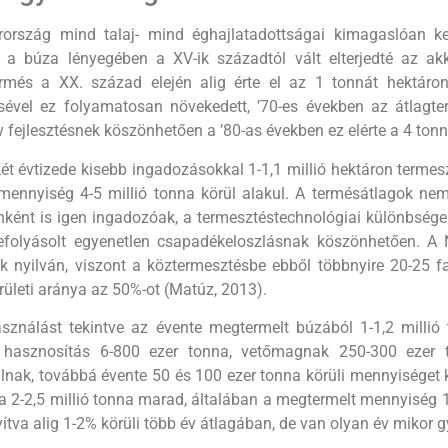
ország mind talaj- mind éghajlatadottságai kimagaslóan 
a búza lényegében a XV-ik századtól vált elterjedté az ak
ermés a XX. század elején alig érte el az 1 tonnát hektáro
ésével ez folyamatosan növekedett, ’70-es években az átlagt
v fejlesztésnek köszönhetően a ’80-as években ez elérte a 4 tonná
ét évtizede kisebb ingadozásokkal 1-1,1 millió hektáron termes
mennyiség 4-5 millió tonna körül alakul. A termésátlagok nem
ként is igen ingadozóak, a termesztéstechnológiai különbségek 
befolyá­solt egyenetlen csapadékeloszlásnak köszönhetően. A 
k nyilván, viszont a köztermesztésbe ebből többnyire 20-25 faj
rületi aránya az 50%-ot (Matúz, 2013).
asználást tekintve az évente megtermelt búzából 1-1,2 milli
ű hasznosítás 6-800 ezer tonna, vetőmagnak 250-300 ezer t
nak, továbbá évente 50 és 100 ezer tonna körüli mennyisé­get 
a 2-2,5 millió tonna marad, általában a megtermelt mennyiség 1
ítva alig 1-2% körüli több év átlagában, de van olyan év mikor gy