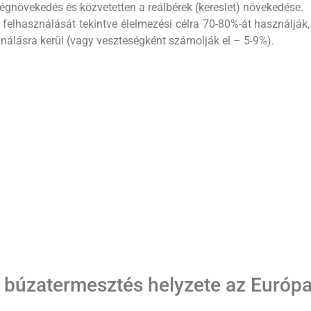
gnövekedés és közvetetten a reálbérek (kereslet) növekedése.
felhasználását tekintve élel­mezési célra 70-80%-át használják,
nálásra kerül (vagy veszteségként számolják el – 5-9%).
A búzatermesztés helyzete az Európ