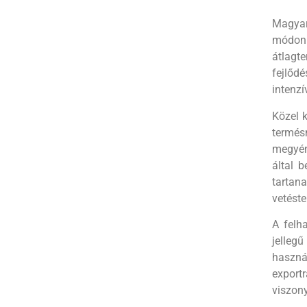
Magyar
módon 
átlagt
fejlőd
intenzí
Közel k
termés
megyén
által 
tartana
vetéste
A felh
jelleg
használ
exportr
viszony