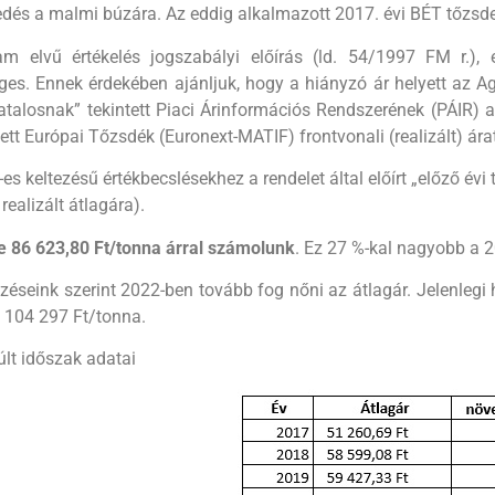
dés a malmi búzára. Az eddig alkalmazott 2017. évi BÉT tőzsdei 
m elvű értékelés jogszabályi előírás (ld. 54/1997 FM r.), e
es. Ennek érdekében ajánljuk, hogy a hiányzó ár helyett az Ag
atalosnak” tekintett Piaci Árinformációs Rendszerének (PÁIR) a
ett Európai Tőzsdék (Euronext-MATIF) frontvonali (realizált) ára
es keltezésű értékbecslésekhez a rendelet által előírt „előző évi 
 realizált átlagára).
e 86 623,80 Ft/tonna árral számolunk
. Ez 27 %-kal nagyobb a 2
lzéseink szerint 2022-ben tovább fog nőni az átlagár. Jelenlegi 
.: 104 297 Ft/tonna.
lt időszak adatai