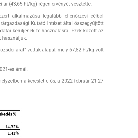
ár (43,65 Ft/kg) régen érvényét vesztette.
zért alkalmazása legalább ellenőrzési célból
rárgazdasági Kutató Intézet által összegyűjtött
datai kerüljenek felhasználásra. Ezek között az
t használjuk.
tőzsdei árat” vettük alapul, mely 67,82 Ft/kg volt
021-es árnál.
helyzetben a kereslet erős, a 2022 február 21-27