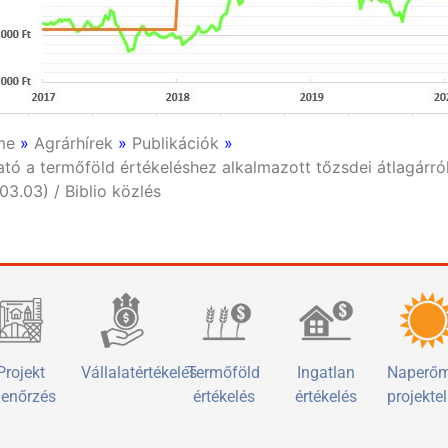
me
»
Agrárhírek
»
Publikációk
»
tó a termőföld értékeléshez alkalmazott tőzsdei átlagárr
03.03) / Biblio közlés
Projekt
Vállalatértékelés
Termőföld
Ingatlan
Naperő
lenőrzés
értékelés
értékelés
projekte