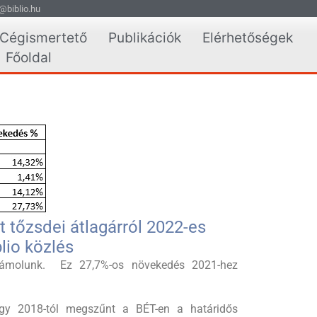
@biblio.hu
Cégismertető
Publikációk
Elérhetőségek
Főoldal
 tőzsdei átlagárról 2022-es
lio közlés
 számolunk. Ez 27,7%-os növekedés 2021-hez
ogy 2018-tól megszűnt a BÉT-en a határidős