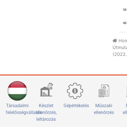
Ho
Útmuta
(2022.
Társadalmi
Készlet
Gépértékelés
Műszaki
felelősségvállalás
ellenőrzés,
ellenőrzés
el
leltározás