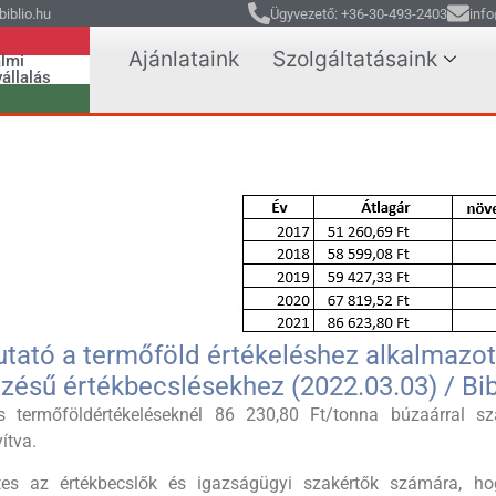
iblio.hu
Ügyvezető: +36-30-493-2403
info
Ajánlataink
Szolgáltatásaink
lmi
állalás
tató a termőföld értékeléshez alkalmazott
ezésű értékbecslésekhez (2022.03.03) / Bib
s termőföldértékeléseknél 86 230,80 Ft/tonna búzaárral
ítva.
tes az értékbecslők és igazságügyi szakértők számára, h