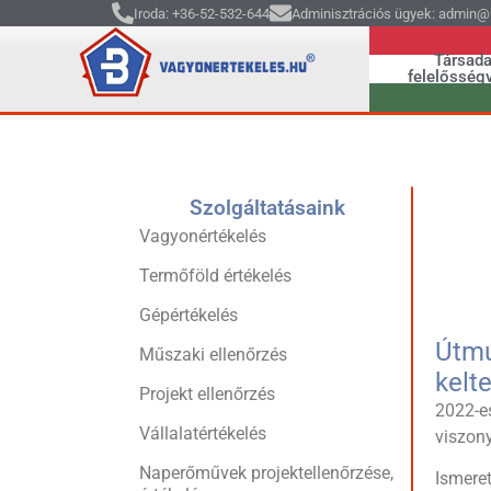
Iroda: +36-52-532-644
Adminisztrációs ügyek: admin@b
Társada
felelősségv
Szolgáltatásaink
Vagyonértékelés
Termőföld értékelés
Gépértékelés
Útmu
Műszaki ellenőrzés
kelt
Projekt ellenőrzés
2022-e
Vállalatértékelés
viszony
Naperőművek projektellenőrzése,
Ismere