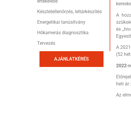
értékelése
kereske
Készletellenőrzés, leltárkészítés
A hoza
szükség
Energetikai tanúsítvány
és „hiv
Hőkamerás diagnosztika
Egyesít
Tervezés
A 2021-
(52 hét
AJÁNLATKÉRÉS
2022-r
Előreje
heti ár
Az elmú