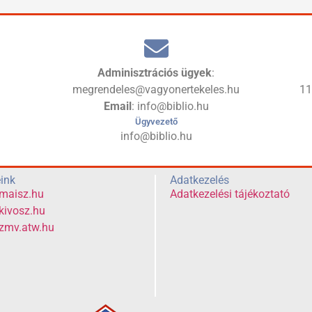
Adminisztrációs ügyek
:
megrendeles@vagyonertekeles.hu
1
Email
: info@biblio.hu
Ügyvezető
info@biblio.hu
eink
Adatkezelés
maisz.hu
Adatkezelési tájékoztató
ivosz.hu
zmv.atw.hu