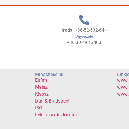
Iroda
: +36-52-532-644
Ügyvezető
+36-30-493-2403
Minősítéseink
Linkj
Eufim
www.
Maisz
www.k
Kivosz
www.
Dun & Bradstreet
ISO
Felelősségbiztosítás