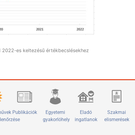
ól 2022-es keltezésű értékbecslésekhez
művek
Publikációk
Egyetemi
Eladó
Szakmai
llenőrzése
gyakorlóhely
ingatlanok
elismerések