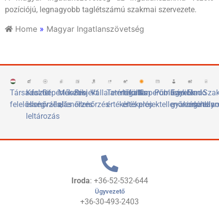
pozíciójú, legnagyobb taglétszámú szakmai szervezete.
Home
»
Magyar Ingatlanszövetség
Társadalmi
Készlet
Gépértékelés
Műszaki
Projekt
Vállalatértékelés
Termőföld
Ingatlan
Naperőművek
Publikációk
Egyetemi
Eladó
Sza
felelősségvállalás
ellenőrzés,
ellenőrzés
ellenőrzés
értékelés
értékelés
projektellenőrzése
gyakorlóhely
ingatlan
elis
leltározás
Iroda
: +36-52-532-644
Ügyvezető
+36-30-493-2403