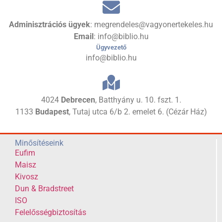
Adminisztrációs ügyek
: megrendeles@vagyonertekeles.hu
Email
: info@biblio.hu
Ügyvezető
info@biblio.hu
4024
Debrecen
, Batthyány u. 10. fszt. 1.
1133
Budapest
, Tutaj utca 6/b 2. emelet 6. (Cézár Ház)
Minősítéseink
Eufim
Maisz
Kivosz
Dun & Bradstreet
ISO
Felelősségbiztosítás