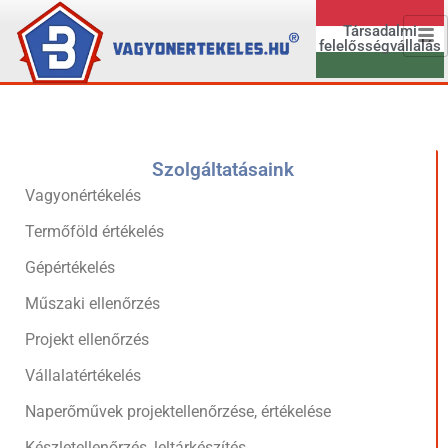
Társadalmi
felelősségvállalás
Szolgáltatásaink
Vagyonértékelés
Termőföld értékelés
Gépértékelés
Műszaki ellenőrzés
Projekt ellenőrzés
Vállalatértékelés
Naperőművek projektellenőrzése, értékelése
Készletellenőrzés, leltárkészítés