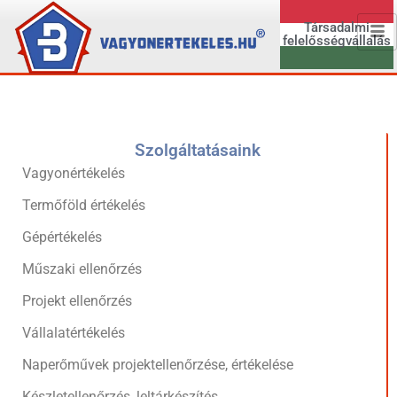
Társadalmi
felelősségvállalás
Szolgáltatásaink
Vagyonértékelés
Termőföld értékelés
Gépértékelés
Műszaki ellenőrzés
Projekt ellenőrzés
Vállalatértékelés
Naperőművek projektellenőrzése, értékelése
Készletellenőrzés, leltárkészítés