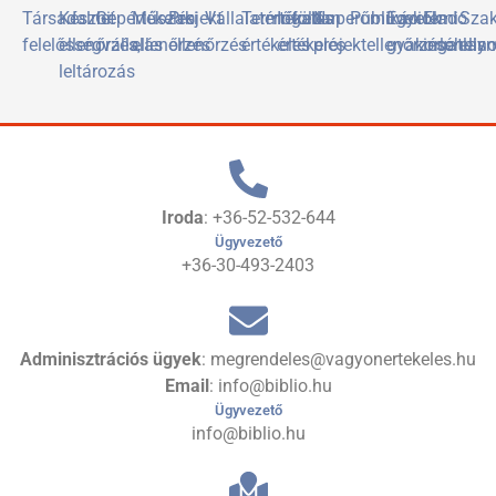
Társadalmi
Készlet
Gépértékelés
Műszaki
Projekt
Vállalatértékelés
Termőföld
Ingatlan
Naperőművek
Publikációk
Egyetemi
Eladó
Sza
felelősségvállalás
ellenőrzés,
ellenőrzés
ellenőrzés
értékelés
értékelés
projektellenőrzése
gyakorlóhely
ingatlan
elis
leltározás
Iroda
: +36-52-532-644
Ügyvezető
+36-30-493-2403
Adminisztrációs ügyek
: megrendeles@vagyonertekeles.hu
Email
: info@biblio.hu
Ügyvezető
info@biblio.hu