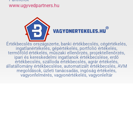
www.ugyvedpartners.hu
Értékbecslés országszerte, banki értékbecslés, cégértékelés,
ingatlanértékelés, gépértékelés, portfolió értékelés,
termőföld értékelés, műszaki ellenőrzés, projektellenőrzés,
ipari és kereskedelmi ingatlanok értékbecslése, erdő
értékbecslés, szálloda értékbecslés, agrár értékelés,
állatállomány értékbecslése, automatizált értékbecslés, AVM
megoldások, üzleti tanácsadás, ingóság értékelés,
vagyonfelmérés, vagyonértékelés, vagyonleltár