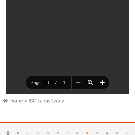
Home
»
ISO tanúsítvány