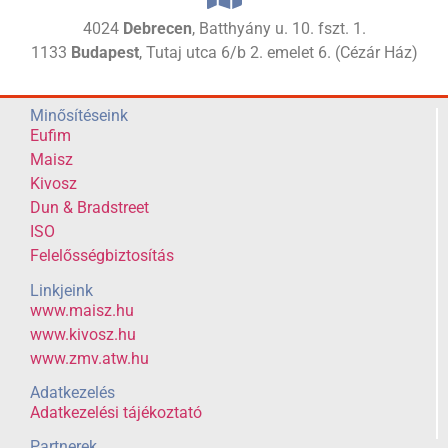
4024
Debrecen
, Batthyány u. 10. fszt. 1.
1133
Budapest
, Tutaj utca 6/b 2. emelet 6. (Cézár Ház)
Minősítéseink
Eufim
Maisz
Kivosz
Dun & Bradstreet
ISO
Felelősségbiztosítás
Linkjeink
www.maisz.hu
www.kivosz.hu
www.zmv.atw.hu
Adatkezelés
Adatkezelési tájékoztató
Partnerek