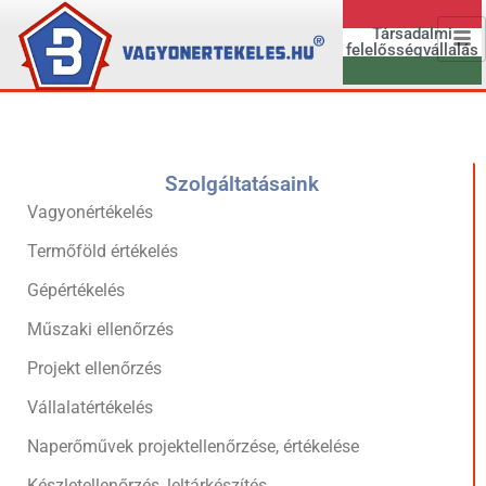
Társadalmi
felelősségvállalás
Szolgáltatásaink
Vagyonértékelés
Termőföld értékelés
Gépértékelés
Műszaki ellenőrzés
Projekt ellenőrzés
Vállalatértékelés
Naperőművek projektellenőrzése, értékelése
Készletellenőrzés, leltárkészítés