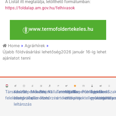
A Listát itt megtalálja, letölthető formátumban:
https://foldalap.am.gov.hu/felhivasok
www.termofoldertekeles.hu
Home
»
Agrárhírek
»
Újabb földvásárlási lehetőség2026 január 16-ig lehet
ajánlatot tenni
Társadalmi
Készlet
Gépértékelés
Műszaki
Projekt
Vállalatértékelés
Termőföld
Ingatlan
Naperőművek
Publikációk
Egyetemi
Eladó
Sza
felelősségvállalás
ellenőrzés,
ellenőrzés
ellenőrzés
értékelés
értékelés
projektellenőrzése
gyakorlóhely
ingatlan
elis
leltározás