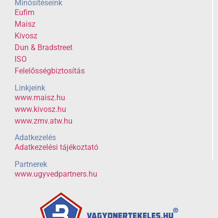
Minősítéseink
Eufim
Maisz
Kivosz
Dun & Bradstreet
ISO
Felelősségbiztosítás
Linkjeink
www.maisz.hu
www.kivosz.hu
www.zmv.atw.hu
Adatkezelés
Adatkezelési tájékoztató
Partnerek
www.ugyvedpartners.hu