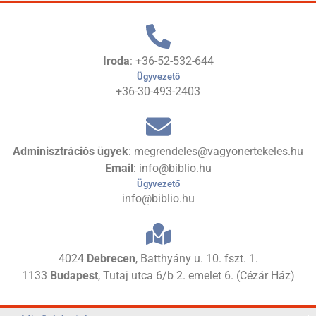
Iroda
: +36-52-532-644
Ügyvezető
+36-30-493-2403
Adminisztrációs ügyek
: megrendeles@vagyonertekeles.hu
Email
: info@biblio.hu
Ügyvezető
info@biblio.hu
4024
Debrecen
, Batthyány u. 10. fszt. 1.
1133
Budapest
, Tutaj utca 6/b 2. emelet 6. (Cézár Ház)