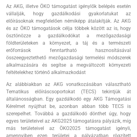
Az AKG, illetve ÖKO támogatást igénylők belépés esetén
vállalják, hogy gazdálkodási gyakorlatukat az
előírásoknak megfelelően némiképp átalakítják. Az AKG
és az ÖKO támogatások célja többek között az is, hogy
ösztönözze a gazdálkodókat a mezőgazdasági
földterületeken a környezet, a táj és a természeti
erőforrások fenntartható hasznosításával
összeegyeztethető mezőgazdasági termelési módszerek
alkalmazására és segítse a megváltozott környezeti
feltételekhez történő alkalmazkodást
Az alábbiakban az AKG vonatkozásában választható
Tematikus előíráscsoportokat (TECS) tekintjük át
általánosságban. Egy gazdálkodó egy AKG Támogatási
Kérelmet nyújthat be, azonban abban több TECS is
szerepelhet. Továbbá a gazdálkodó dönthet úgy, hogy
egyes területeivel az AKG2025 támogatásra pályázik, míg
más területeivel az ÖKO2025 támogatást igényli,
amennyiben ezen területei a pályázatban rögzített