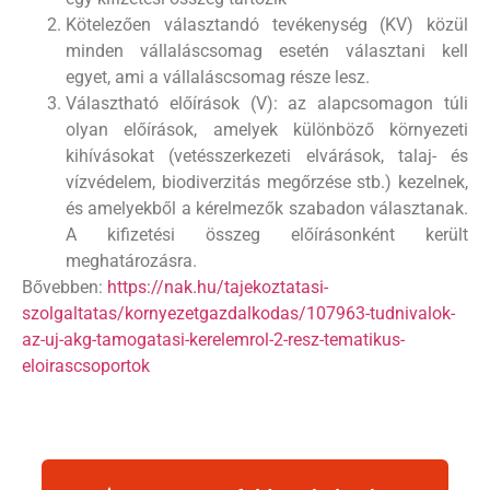
Kötelezően választandó tevékenység (KV) közül
minden vállaláscsomag esetén választani kell
egyet, ami a vállaláscsomag része lesz.
Választható előírások (V): az alapcsomagon túli
olyan előírások, amelyek különböző környezeti
kihívásokat (vetésszerkezeti elvárások, talaj- és
vízvédelem, biodiverzitás megőrzése stb.) kezelnek,
és amelyekből a kérelmezők szabadon választanak.
A kifizetési összeg előírásonként került
meghatározásra.
Bővebben:
https://nak.hu/tajekoztatasi-
szolgaltatas/kornyezetgazdalkodas/107963-tudnivalok-
az-uj-akg-tamogatasi-kerelemrol-2-resz-tematikus-
eloirascsoportok