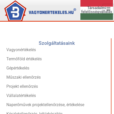
Társadalmi
felelősségvállalás
Szolgáltatásaink
Vagyonértékelés
Termőföld értékelés
Gépértékelés
Műszaki ellenőrzés
Projekt ellenőrzés
Vállalatértékelés
Naperőművek projektellenőrzése, értékelése
Készletellenőrzés, leltárkészítés