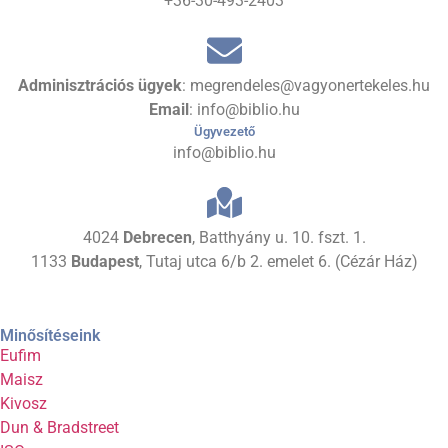
+36-30-493-2403
Adminisztrációs ügyek
: megrendeles@vagyonertekeles.hu
Email
: info@biblio.hu
Ügyvezető
info@biblio.hu
4024
Debrecen
, Batthyány u. 10. fszt. 1.
1133
Budapest
, Tutaj utca 6/b 2. emelet 6. (Cézár Ház)
Minősítéseink
Eufim
Maisz
Kivosz
Dun & Bradstreet