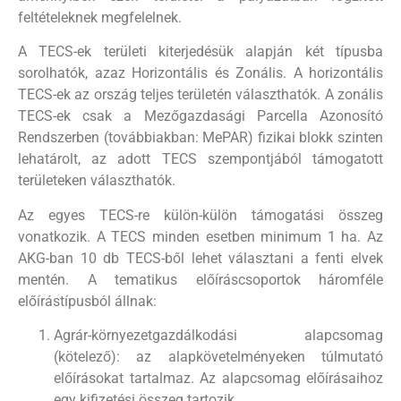
feltételeknek megfelelnek.
A TECS-ek területi kiterjedésük alapján két típusba
sorolhatók, azaz Horizontális és Zonális. A horizontális
TECS-ek az ország teljes területén választhatók. A zonális
TECS-ek csak a Mezőgazdasági Parcella Azonosító
Rendszerben (továbbiakban: MePAR) fizikai blokk szinten
lehatárolt, az adott TECS szempontjából támogatott
területeken választhatók.
Az egyes TECS-re külön-külön támogatási összeg
vonatkozik. A TECS minden esetben minimum 1 ha. Az
AKG-ban 10 db TECS-ből lehet választani a fenti elvek
mentén. A tematikus előíráscsoportok háromféle
előírástípusból állnak:
Agrár-környezetgazdálkodási alapcsomag
(kötelező): az alapkövetelményeken túlmutató
előírásokat tartalmaz. Az alapcsomag előírásaihoz
egy kifizetési összeg tartozik