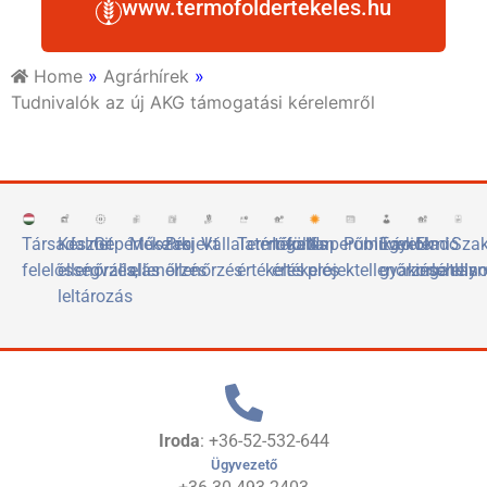
www.termofoldertekeles.hu
Home
»
Agrárhírek
»
Tudnivalók az új AKG támogatási kérelemről
Társadalmi
Készlet
Gépértékelés
Műszaki
Projekt
Vállalatértékelés
Termőföld
Ingatlan
Naperőművek
Publikációk
Egyetemi
Eladó
Sza
felelősségvállalás
ellenőrzés,
ellenőrzés
ellenőrzés
értékelés
értékelés
projektellenőrzése
gyakorlóhely
ingatlan
elis
leltározás
Iroda
: +36-52-532-644
Ügyvezető