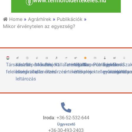
www.termofoldertekeles.hu
Home
»
Agrárhírek
»
Publikációk
»
Mikor érvénytelen az egyezség?
Társadalmi
Készlet
Gépértékelés
Műszaki
Projekt
Vállalatértékelés
Termőföld
Ingatlan
Naperőművek
Publikációk
Egyetemi
Eladó
Sza
felelősségvállalás
ellenőrzés,
ellenőrzés
ellenőrzés
értékelés
értékelés
projektellenőrzése
gyakorlóhely
ingatlan
elis
leltározás
Iroda
: +36-52-532-644
Ügyvezető
+36-30-493-2403