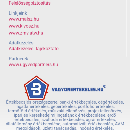
Felelősségbiztosítás
Linkjeink
www.maisz.hu
www.kivosz.hu
www.zmv.atw.hu
Adatkezelés
Adatkezelési tájékoztató
Partnerek
www.ugyvedpartners.hu
Értékbecslés országszerte, banki értékbecslés, cégértékelés,
ingatlanértékelés, gépértékelés, portfolió értékelés,
termőföld értékelés, műszaki ellenőrzés, projektellenőrzés,
ipari és kereskedelmi ingatlanok értékbecslése, erdő
értékbecslés, szálloda értékbecslés, agrár értékelés,
állatállomány értékbecslése, automatizált értékbecslés, AVM
megoldások, üzleti tanácsadás, ingóság értékelés,