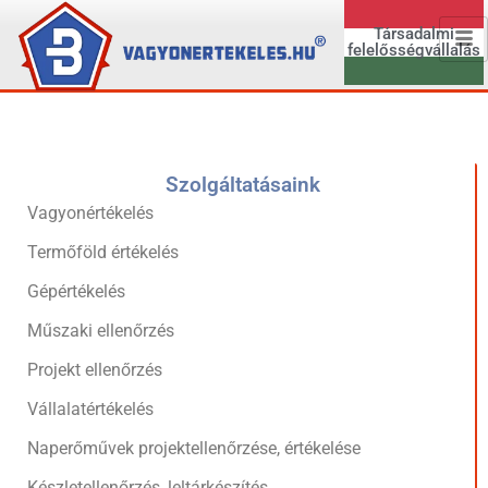
Társadalmi
felelősségvállalás
Szolgáltatásaink
Vagyonértékelés
Termőföld értékelés
Gépértékelés
Műszaki ellenőrzés
Projekt ellenőrzés
Vállalatértékelés
Naperőművek projektellenőrzése, értékelése
Készletellenőrzés, leltárkészítés