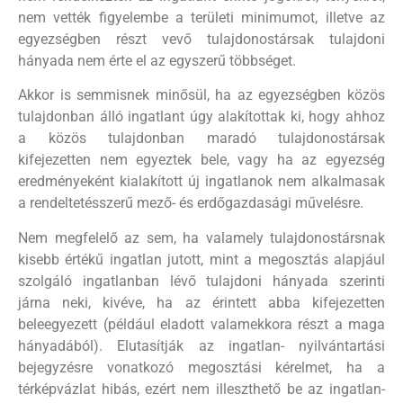
nem vették figyelembe a területi minimumot, illetve az
egyezségben részt vevő tulajdonostársak tulajdoni
hányada nem érte el az egyszerű többséget.
Akkor is semmisnek minősül, ha az egyezségben közös
tulajdonban álló ingatlant úgy alakítottak ki, hogy ahhoz
a közös tulajdonban maradó tulajdonostársak
kifejezetten nem egyeztek bele, vagy ha az egyezség
eredményeként kialakított új ingatlanok nem alkalmasak
a rendeltetésszerű mező- és erdőgazdasági művelésre.
Nem megfelelő az sem, ha valamely tulajdonostársnak
kisebb értékű ingatlan jutott, mint a megosztás alapjául
szolgáló ingatlanban lévő tulajdoni hányada szerinti
járna neki, kivéve, ha az érintett abba kifejezetten
beleegyezett (például eladott valamekkora részt a maga
hányadából). Elutasítják az ingatlan- nyilvántartási
bejegyzésre vonatkozó megosztási kérelmet, ha a
térképvázlat hibás, ezért nem illeszthető be az ingatlan-