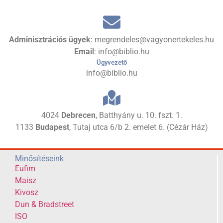
Adminisztrációs ügyek
: megrendeles@vagyonertekeles.hu
Email
: info@biblio.hu
Ügyvezető
info@biblio.hu
4024
Debrecen
, Batthyány u. 10. fszt. 1.
1133
Budapest
, Tutaj utca 6/b 2. emelet 6. (Cézár Ház)
Minősítéseink
Eufim
Maisz
Kivosz
Dun & Bradstreet
ISO