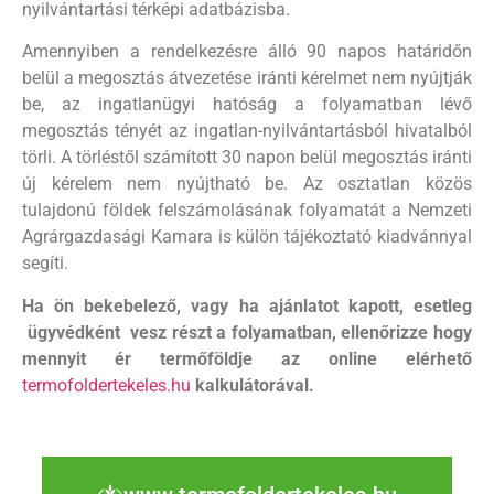
nyilvántartási térképi adatbázisba.
Amennyiben a rendelkezésre álló 90 napos határidőn
belül a megosztás átvezetése iránti kérelmet nem nyújtják
be, az ingatlanügyi hatóság a folyamatban lévő
megosztás tényét az ingatlan-nyilvántartásból hivatalból
törli. A törléstől számított 30 napon belül megosztás iránti
új kérelem nem nyújtható be. Az osztatlan közös
tulajdonú földek felszámolásának folyamatát a Nemzeti
Agrárgazdasági Kamara is külön tájékoztató kiadvánnyal
segíti.
Ha ön bekebelező, vagy ha ajánlatot kapott, esetleg
ügyvédként vesz részt a folyamatban, ellenőrizze hogy
mennyit ér termőföldje az online elérhető
termofoldertekeles.hu
kalkulátorával.