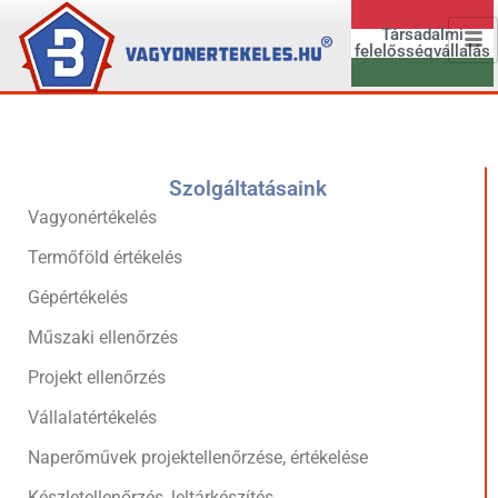
Társadalmi
felelősségvállalás
Szolgáltatásaink
Vagyonértékelés
Termőföld értékelés
Gépértékelés
Műszaki ellenőrzés
Projekt ellenőrzés
Vállalatértékelés
Naperőművek projektellenőrzése, értékelése
Készletellenőrzés, leltárkészítés