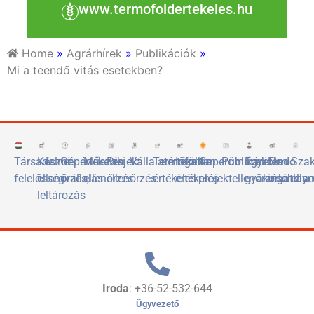
www.termofoldertekeles.hu
Home
»
Agrárhírek
»
Publikációk
»
Mi a teendő vitás esetekben?
Társadalmi
Készlet
Gépértékelés
Műszaki
Projekt
Vállalatértékelés
Termőföld
Ingatlan
Naperőművek
Publikációk
Egyetemi
Eladó
Sza
felelősségvállalás
ellenőrzés,
ellenőrzés
ellenőrzés
értékelés
értékelés
projektellenőrzése
gyakorlóhely
ingatlan
elis
leltározás
Iroda
: +36-52-532-644
Ügyvezető