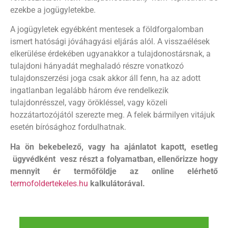
ezekbe a jogügyletekbe.
A jogügyletek egyébként mentesek a földforgalomban
ismert hatósági jóváhagyási eljárás alól. A visszaélések
elkerülése érdekében ugyanakkor a tulajdonostársnak, a
tulajdoni hányadát meghaladó részre vonatkozó
tulajdonszerzési joga csak akkor áll fenn, ha az adott
ingatlanban legalább három éve rendelkezik
tulajdonrésszel, vagy örökléssel, vagy közeli
hozzátartozójától szerezte meg. A felek bármilyen vitájuk
esetén bírósághoz fordulhatnak.
Ha ön bekebelező, vagy ha ajánlatot kapott, esetleg
ügyvédként vesz részt a folyamatban, ellenőrizze hogy
mennyit ér termőföldje az online elérhető
termofoldertekeles.hu
kalkulátorával.