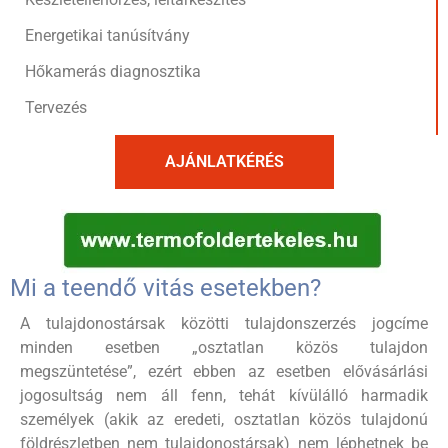
Energetikai tanúsítvány
Hőkamerás diagnosztika
Tervezés
AJÁNLATKÉRÉS
Mi a teendő vitás esetekben?
A tulajdonostársak közötti tulajdonszerzés jogcíme
minden esetben „osztatlan közös tulajdon
megszüntetése”, ezért ebben az esetben elővásárlási
jogosultság nem áll fenn, tehát kívülálló harmadik
személyek (akik az eredeti, osztatlan közös tulajdonú
földrészletben nem tulajdonostársak) nem léphetnek be