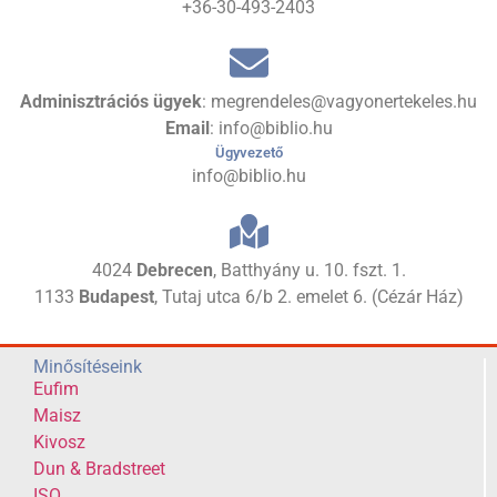
+36-30-493-2403
Adminisztrációs ügyek
: megrendeles@vagyonertekeles.hu
Email
: info@biblio.hu
Ügyvezető
info@biblio.hu
4024
Debrecen
, Batthyány u. 10. fszt. 1.
1133
Budapest
, Tutaj utca 6/b 2. emelet 6. (Cézár Ház)
Minősítéseink
Eufim
Maisz
Kivosz
Dun & Bradstreet
ISO