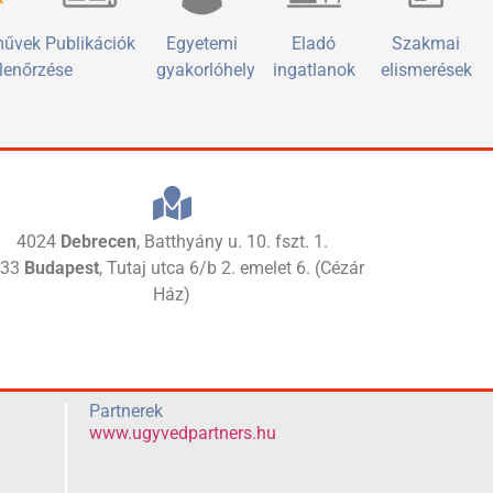
művek
Publikációk
Egyetemi
Eladó
Szakmai
llenőrzése
gyakorlóhely
ingatlanok
elismerések
4024
Debrecen
, Batthyány u. 10. fszt. 1.
133
Budapest
, Tutaj utca 6/b 2. emelet 6. (Cézár
Ház)
Partnerek
www.ugyvedpartners.hu