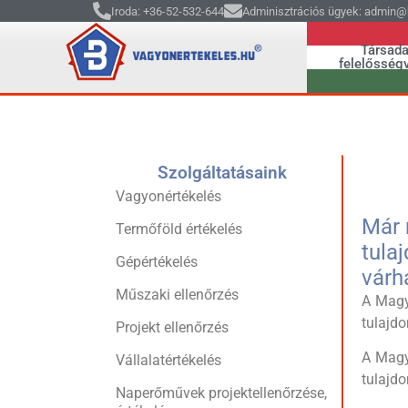
Iroda: +36-52-532-644
Adminisztrációs ügyek: admin@b
Társada
felelősségv
Szolgáltatásaink
Vagyonértékelés
Már 
Termőföld értékelés
tula
Gépértékelés
várh
Műszaki ellenőrzés
A Magy
tulajdo
Projekt ellenőrzés
A Magy
Vállalatértékelés
tulajdo
Naperőművek projektellenőrzése,