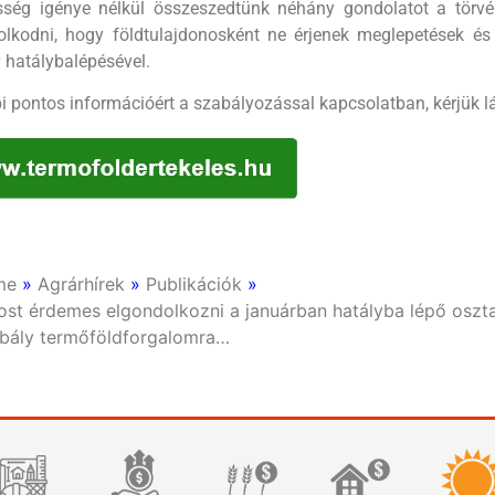
esség igénye nélkül összeszedtünk néhány gondolatot a tör
olkodni, hogy földtulajdonosként ne érjenek meglepetések és
 hatálybalépésével.
i pontos információért a szabályozással kapcsolatban, kérjük l
me
»
Agrárhírek
»
Publikációk
»
st érdemes elgondolkozni a januárban hatályba lépő oszta
bály termőföldforgalomra…