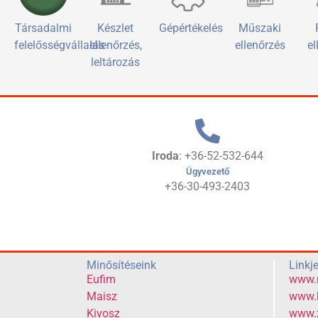
Társadalmi
Készlet
Gépértékelés
Műszaki
felelősségvállalás
ellenőrzés,
ellenőrzés
el
leltározás
Iroda
: +36-52-532-644
Ügyvezető
+36-30-493-2403
Minősítéseink
Linkj
Eufim
www.
Maisz
www.k
Kivosz
www.