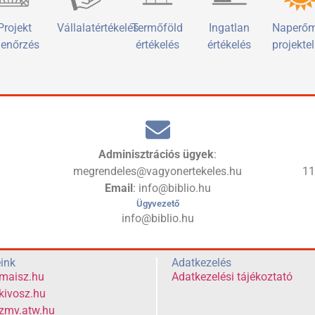
Projekt
Vállalatértékelés
Termőföld
Ingatlan
Naperő
lenőrzés
értékelés
értékelés
projekte
Adminisztrációs ügyek
:
megrendeles@vagyonertekeles.hu
1
Email
: info@biblio.hu
Ügyvezető
info@biblio.hu
eink
Adatkezelés
maisz.hu
Adatkezelési tájékoztató
ivosz.hu
zmv.atw.hu