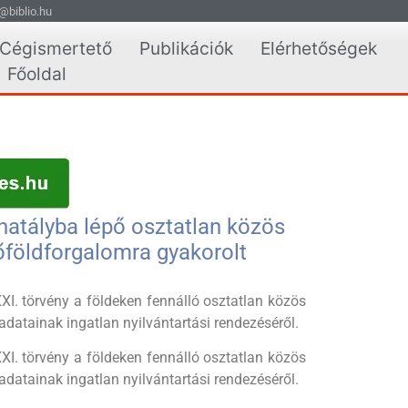
@biblio.hu
Cégismertető
Publikációk
Elérhetőségek
Főoldal
atályba lépő osztatlan közös
őföldforgalomra gyakorolt
I. törvény a földeken fennálló osztatlan közös
adatainak ingatlan nyilvántartási rendezéséről.
I. törvény a földeken fennálló osztatlan közös
adatainak ingatlan nyilvántartási rendezéséről.