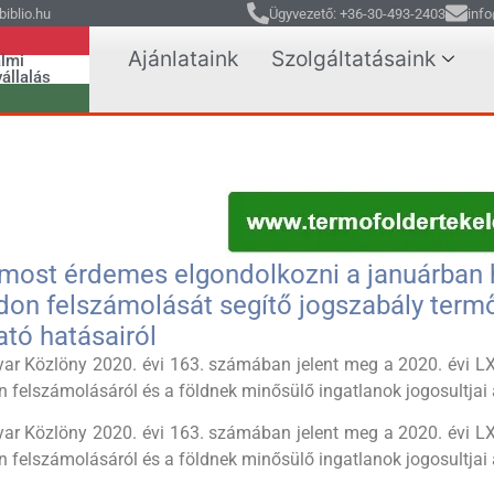
iblio.hu
Ügyvezető: +36-30-493-2403
info
Ajánlataink
Szolgáltatásaink
lmi
állalás
most érdemes elgondolkozni a januárban h
jdon felszámolását segítő jogszabály term
ató hatásairól
ar Közlöny 2020. évi 163. számában jelent meg a 2020. évi LXX
n felszámolásáról és a földnek minősülő ingatlanok jogosultjai 
ar Közlöny 2020. évi 163. számában jelent meg a 2020. évi LXX
n felszámolásáról és a földnek minősülő ingatlanok jogosultjai 