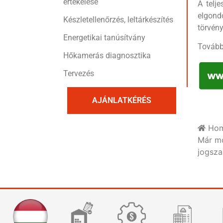
értékelése
A telj
elgond
Készletellenőrzés, leltárkészítés
törvény
Energetikai tanúsítvány
Tovább
Hőkamerás diagnosztika
Tervezés
AJÁNLATKÉRÉS
Ho
Már mo
jogsza