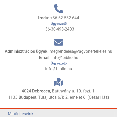
Iroda
: +36-52-532-644
Ügyvezető
+36-30-493-2403
Adminisztrációs ügyek
: megrendeles@vagyonertekeles.hu
Email
: info@biblio.hu
Ügyvezető
info@biblio.hu
4024
Debrecen
, Batthyány u. 10. fszt. 1.
1133
Budapest
, Tutaj utca 6/b 2. emelet 6. (Cézár Ház)
Minősítéseink