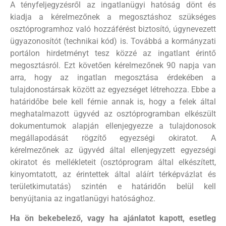
A tényfeljegyzésről az ingatlanügyi hatóság dönt és
kiadja a kérelmezőnek a megosztáshoz szükséges
osztóprogramhoz való hozzáférést biztosító, úgynevezett
ügyazonosítót (technikai kód) is. Továbbá a kormányzati
portálon hirdetményt tesz közzé az ingatlant érintő
megosztásról. Ezt követően kérelmezőnek 90 napja van
arra, hogy az ingatlan megosztása érdekében a
tulajdonostársak között az egyezséget létrehozza. Ebbe a
határidőbe bele kell férnie annak is, hogy a felek által
meghatalmazott ügyvéd az osztóprogramban elkészült
dokumentumok alapján ellenjegyezze a tulajdonosok
megállapodását rögzítő egyezségi okiratot. A
kérelmezőnek az ügyvéd által ellenjegyzett egyezségi
okiratot és mellékleteit (osztóprogram által elkészített,
kinyomtatott, az érintettek által aláírt térképvázlat és
területkimutatás) szintén e határidőn belül kell
benyújtania az ingatlanügyi hatósághoz.
Ha ön bekebelező, vagy ha ajánlatot kapott, esetleg