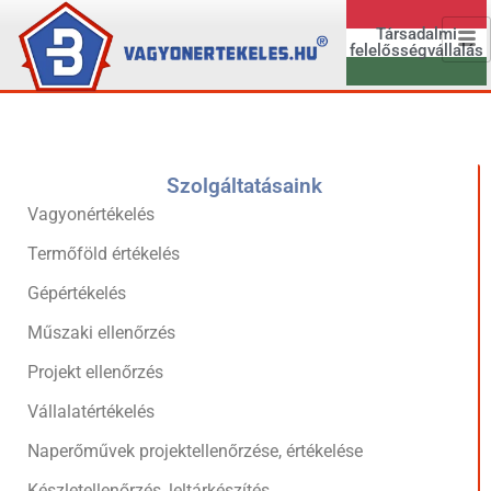
Társadalmi
felelősségvállalás
Szolgáltatásaink
Vagyonértékelés
Termőföld értékelés
Gépértékelés
Műszaki ellenőrzés
Projekt ellenőrzés
Vállalatértékelés
Naperőművek projektellenőrzése, értékelése
Készletellenőrzés, leltárkészítés