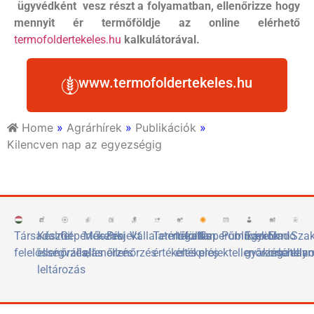
ügyvédként vesz részt a folyamatban, ellenőrizze hogy
mennyit ér termőföldje az online elérhető
termofoldertekeles.hu
kalkulátorával.
www.termofoldertekeles.hu
Home
»
Agrárhírek
»
Publikációk
»
Kilencven nap az egyezségig
Társadalmi
Készlet
Gépértékelés
Műszaki
Projekt
Vállalatértékelés
Termőföld
Ingatlan
Naperőművek
Publikációk
Egyetemi
Eladó
Sza
felelősségvállalás
ellenőrzés,
ellenőrzés
ellenőrzés
értékelés
értékelés
projektellenőrzése
gyakorlóhely
ingatlan
elis
leltározás