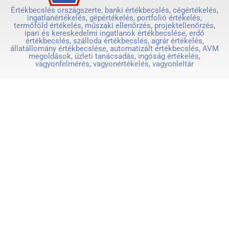
Értékbecslés országszerte, banki értékbecslés, cégértékelés,
ingatlanértékelés, gépértékelés, portfolió értékelés,
termőföld értékelés, műszaki ellenőrzés, projektellenőrzés,
ipari és kereskedelmi ingatlanok értékbecslése, erdő
értékbecslés, szálloda értékbecslés, agrár értékelés,
állatállomány értékbecslése, automatizált értékbecslés, AVM
megoldások, üzleti tanácsadás, ingóság értékelés,
vagyonfelmérés, vagyonértékelés, vagyonleltár