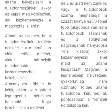
akarja bekebelezni a
de 2 év alatt nem zajlik le,
tulajdonrészünket, akkor
vagy a tulajdonosok
az kapja meg kötelezően,
száma meghaladja a
aki kezdeményezte a
százat (illetve ha 30 főnél
megosztási eljárást.
több tulajdonos van, és a
tulajdonosok számának
Abban az esetben, ha a
és a földterület
tulajdonrészünk területe
nagyságának hányadosa
nem éri el a minimálisan
1-nél kisebb), akkor
előírt területi méretet,
kezdeményezni lehet
akkor bármelyik
majd az állami
tulajdonostárs
kisajátítást. Magyarul a
kezdeményezheti a
legnehezebb helyzetben,
bekebelezést.
gyakorlatilag nem
Amennyiben többen is
osztható földek állami
kérik, akkor az ingatlant
tulajdonba kerülnek át,
legnagyobb mértékben
pontosabban a Nemzeti
használó fogja
Földalapba kerül.
bekebelezni a területet.