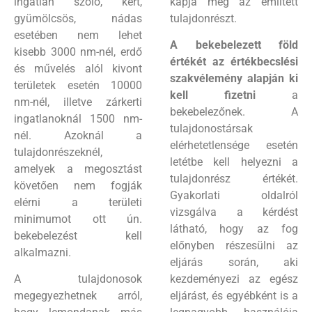
ingatlan szőlő, kert,
kapja meg az említett
gyümölcsös, nádas
tulajdonrészt.
esetében nem lehet
A bekebelezett föld
kisebb 3000 nm-nél, erdő
értékét az értékbecslési
és művelés alól kivont
szakvélemény alapján ki
területek esetén 10000
kell fizetni
a
nm-nél, illetve zárkerti
bekebelezőnek. A
ingatlanoknál 1500 nm-
tulajdonostársak
nél. Azoknál a
elérhetetlensége esetén
tulajdonrészeknél,
letétbe kell helyezni a
amelyek a megosztást
tulajdonrész értékét.
követően nem fogják
Gyakorlati oldalról
elérni a területi
vizsgálva a kérdést
minimumot ott ún.
látható, hogy az fog
bekebelezést kell
előnyben részesülni az
alkalmazni.
eljárás során, aki
A tulajdonosok
kezdeményezi az egész
megegyezhetnek arról,
eljárást, és egyébként is a