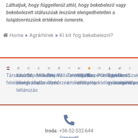
Láthatjuk, hogy függetlenül attól, hogy bekebelező vagy
bekebelezett státuszúak leszünk elengedhetetlen a
tulajdonrészünk értékének ismerete.
Home
»
Agrárhírek
»
Ki kit fog bekebelezni?
Társadalmi
Készlet
Gépértékelés
Műszaki
Projekt
Vállalatértékelés
Termőföld
Ingatlan
Naperőművek
Publikációk
Egyetemi
Eladó
Sza
felelősségvállalás
ellenőrzés,
ellenőrzés
ellenőrzés
értékelés
értékelés
projektellenőrzése
gyakorlóhely
ingatlan
elis
leltározás
Iroda
: +36-52-532-644
Ügyvezető