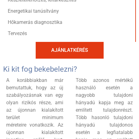
Energetikai tanúsítvány
Hőkamerás diagnosztika
Tervezés
AJÁNLATKÉRÉS
Ki kit fog bekebelezni?
A korábbiakban már
Több azonos mértékű
bemutattuk, hogy az új
használó esetén a
szabályozásnak van egy
nagyobb tulajdoni
olyan rizikós része, ami
hányadú kapja meg az
az újonnan kialakított
említett tulajdonrészt.
terület minimum
Több hasonló tulajdoni
méreteire vonatkozik. Az
hányadú tulajdonos
újonnan kialakított
esetén a legfiatalabb