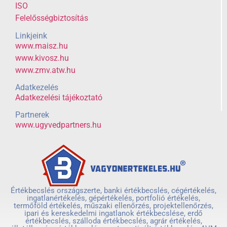
ISO
Felelősségbiztosítás
Linkjeink
www.maisz.hu
www.kivosz.hu
www.zmv.atw.hu
Adatkezelés
Adatkezelési tájékoztató
Partnerek
www.ugyvedpartners.hu
Értékbecslés országszerte, banki értékbecslés, cégértékelés,
ingatlanértékelés, gépértékelés, portfolió értékelés,
termőföld értékelés, műszaki ellenőrzés, projektellenőrzés,
ipari és kereskedelmi ingatlanok értékbecslése, erdő
értékbecslés, szálloda értékbecslés, agrár értékelés,