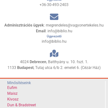
+36-30-493-2403
Adminisztrációs ügyek
: megrendeles@vagyonertekeles.hu
Email
: info@biblio.hu
Ügyvezető
info@biblio.hu
4024
Debrecen
, Batthyány u. 10. fszt. 1.
1133
Budapest
, Tutaj utca 6/b 2. emelet 6. (Cézár Ház)
Minősítéseink
Eufim
Maisz
Kivosz
Dun & Bradstreet