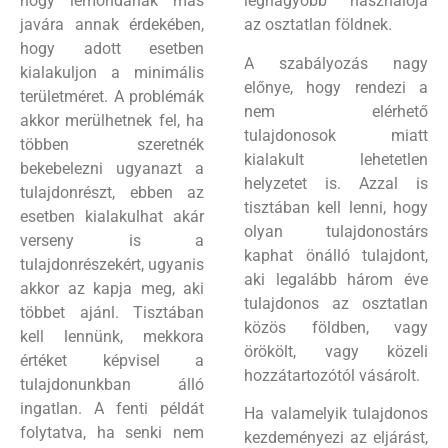
hogy lemondanak más
legnagyobb használója
javára annak érdekében,
az osztatlan földnek.
hogy adott esetben
A szabályozás nagy
kialakuljon a minimális
előnye, hogy rendezi a
területméret. A problémák
nem elérhető
akkor merülhetnek fel, ha
tulajdonosok miatt
többen szeretnék
kialakult lehetetlen
bekebelezni ugyanazt a
helyzetet is. Azzal is
tulajdonrészt, ebben az
tisztában kell lenni, hogy
esetben kialakulhat akár
olyan tulajdonostárs
verseny is a
kaphat önálló tulajdont,
tulajdonrészekért, ugyanis
aki legalább három éve
akkor az kapja meg, aki
tulajdonos az osztatlan
többet ajánl. Tisztában
közös földben, vagy
kell lennünk, mekkora
örökölt, vagy közeli
értéket képvisel a
hozzátartozótól vásárolt.
tulajdonunkban álló
ingatlan. A fenti példát
Ha valamelyik tulajdonos
folytatva, ha senki nem
kezdeményezi az eljárást,