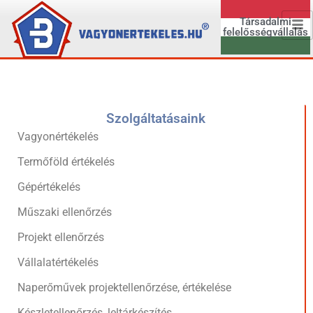
Társadalmi
felelősségvállalás
Szolgáltatásaink
Vagyonértékelés
Termőföld értékelés
Gépértékelés
Műszaki ellenőrzés
Projekt ellenőrzés
Vállalatértékelés
Naperőművek projektellenőrzése, értékelése
Készletellenőrzés, leltárkészítés