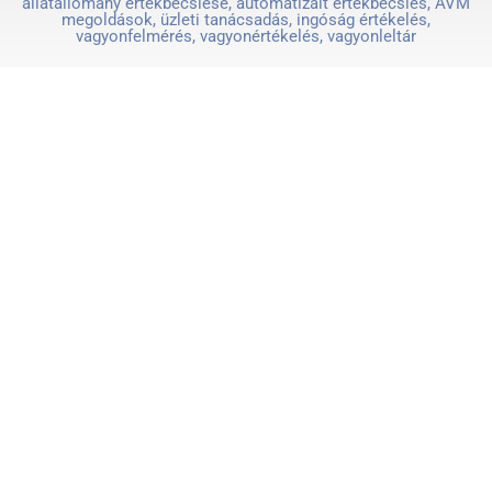
állatállomány értékbecslése, automatizált értékbecslés, AVM
megoldások, üzleti tanácsadás, ingóság értékelés,
vagyonfelmérés, vagyonértékelés, vagyonleltár