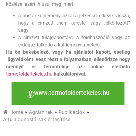
közlése azért hiúsul meg, mert
a postai küldemény azzal a jelzéssel érkezik vissza,
hogy a címzett „nem kereste” vagy „elköltözött”
vagy
a címzett tulajdonostárs, a földhasználó vagy az
erdőgazdálkodó a küldemény átvételét
Ha ön bekebelező, vagy ha ajánlatot kapott, esetleg
ügyvédként vesz részt a folyamatban, ellenőrizze hogy
mennyit ér termőföldje az online elérhető
termofoldertekeles.hu
kalkulátorával.
www.termofoldertekeles.hu
Home
»
Agrárhírek
»
Publikációk
»
A tulajdonostársak értesítése