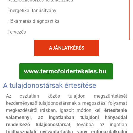
Energetikai tanúsítvány
Hőkamerás diagnosztika
Tervezés
AJÁNLATKÉRÉS
A tulajdonostársak értesítése
Az osztatlan közös tulajdon megszüntetését
kezdeményező tulajdonostársnak a megosztási folyamat
megkezdéséről írásban, igazolt módon kell
értesítenie
valamennyi, az ingatlanban tulajdoni hányaddal
rendelkező tulajdonostársat
, továbbá az ingatlan
földhasználati nyilvántartásba vagy erdőgazdálkodói