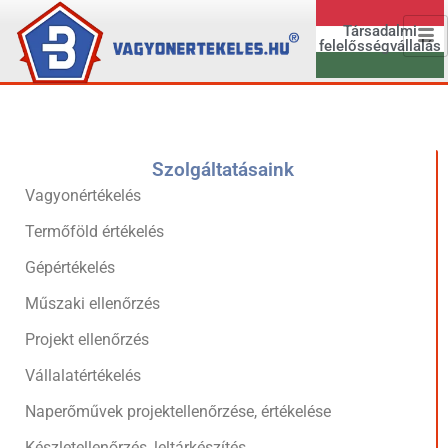
Társadalmi
felelősségvállalás
Szolgáltatásaink
Vagyonértékelés
Termőföld értékelés
Gépértékelés
Műszaki ellenőrzés
Projekt ellenőrzés
Vállalatértékelés
Naperőművek projektellenőrzése, értékelése
Készletellenőrzés, leltárkészítés