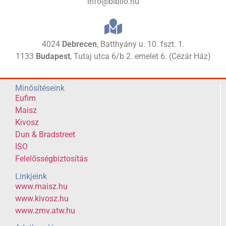
info@biblio.hu
4024
Debrecen
, Batthyány u. 10. fszt. 1.
1133
Budapest
, Tutaj utca 6/b 2. emelet 6. (Cézár Ház)
Minősítéseink
Eufim
Maisz
Kivosz
Dun & Bradstreet
ISO
Felelősségbiztosítás
Linkjeink
www.maisz.hu
www.kivosz.hu
www.zmv.atw.hu