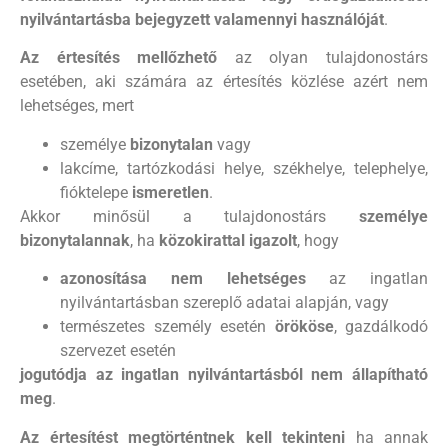
nyilvántartásba bejegyzett valamennyi használóját
.
Az értesítés mellőzhető
az olyan tulajdonostárs
esetében, aki számára az értesítés közlése azért nem
lehetséges, mert
személye
bizonytalan
vagy
lakcíme, tartózkodási helye, székhelye, telephelye,
fióktelepe
ismeretlen
.
Akkor minősül a tulajdonostárs
személye
bizonytalannak
, ha
közokirattal igazolt
, hogy
azonosítása nem lehetséges
az ingatlan
nyilvántartásban szereplő adatai alapján, vagy
természetes személy esetén
örököse
, gazdálkodó
szervezet esetén
jogutódja az ingatlan nyilvántartásból nem állapítható
meg
.
Az értesítést megtörténtnek kell tekinteni
ha annak