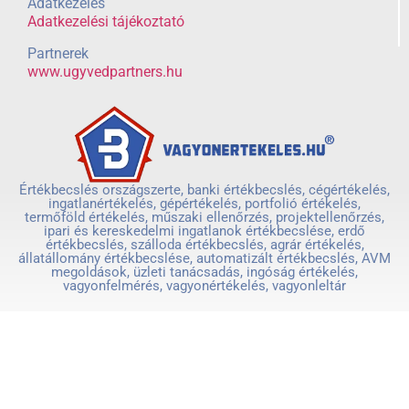
Adatkezelés
Adatkezelési tájékoztató
Partnerek
www.ugyvedpartners.hu
Értékbecslés országszerte, banki értékbecslés, cégértékelés,
ingatlanértékelés, gépértékelés, portfolió értékelés,
termőföld értékelés, műszaki ellenőrzés, projektellenőrzés,
ipari és kereskedelmi ingatlanok értékbecslése, erdő
értékbecslés, szálloda értékbecslés, agrár értékelés,
állatállomány értékbecslése, automatizált értékbecslés, AVM
megoldások, üzleti tanácsadás, ingóság értékelés,
vagyonfelmérés, vagyonértékelés, vagyonleltár