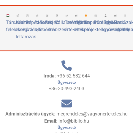
Társadalmi
Készlet
Gépértékelés
Műszaki
Projekt
Vállalatértékelés
Termőföld
Ingatlan
Naperőművek
Publikációk
Egyetemi
Eladó
Sza
felelősségvállalás
ellenőrzés,
ellenőrzés
ellenőrzés
értékelés
értékelés
projektellenőrzése
gyakorlóhely
ingatlan
elis
leltározás
Iroda
: +36-52-532-644
Ügyvezető
+36-30-493-2403
Adminisztrációs ügyek
: megrendeles@vagyonertekeles.hu
Email
: info@biblio.hu
Ügyvezető