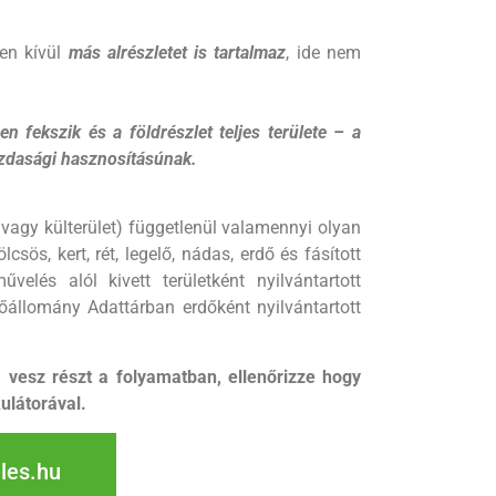
ken kívül
más alrészletet is tartalmaz
, ide nem
ben fekszik és a földrészlet teljes területe – a
zdasági hasznosításúnak.
t vagy külterület) függetlenül valamennyi olyan
sös, kert, rét, legelő, nádas, erdő és fásított
elés alól kivett területként nyilvántartott
őállomány Adattárban erdőként nyilvántartott
vesz részt a folyamatban, ellenőrizze hogy
ulátorával.
les.hu