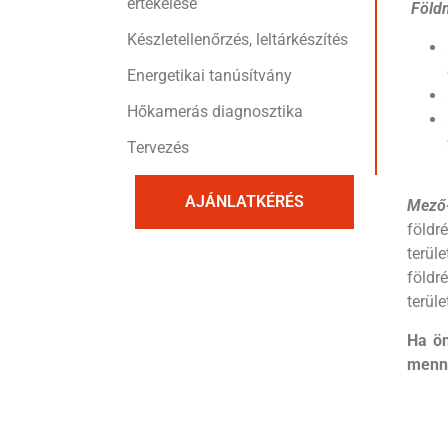
értékelése
Föld
Készletellenőrzés, leltárkészítés
Energetikai tanúsítvány
Hőkamerás diagnosztika
Tervezés
AJÁNLATKÉRÉS
Mező-
földr
terül
földr
terüle
Ha ön
menny