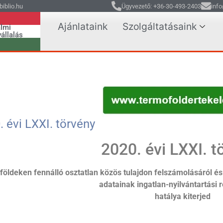
iblio.hu
Ügyvezető: +36-30-493-2403
info
Ajánlataink
Szolgáltatásaink
lmi
állalás
. évi LXXI. törvény
2020. évi LXXI. t
 földeken fennálló osztatlan közös tulajdon felszámolásáról
és 
adatainak
ingatlan-nyilvántartási 
hatálya kiterjed