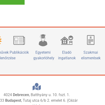
művek
Publikációk
Egyetemi
Eladó
Szakmai
llenőrzése
gyakorlóhely
ingatlanok
elismerések
4024
Debrecen
, Batthyány u. 10. fszt. 1.
133
Budapest
, Tutaj utca 6/b 2. emelet 6. (Cézár