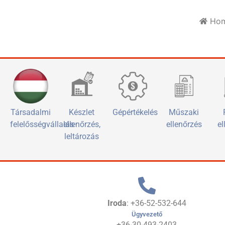
Ho
Társadalmi
Készlet
Gépértékelés
Műszaki
felelősségvállalás
ellenőrzés,
ellenőrzés
el
leltározás
Iroda
: +36-52-532-644
Ügyvezető
+36-30-493-2403