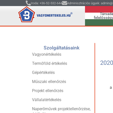
Iroda: +36-52-532-644
Adminisztrációs ügyek: admin@b
Társada
felelősségv
Szolgáltatásaink
Vagyonértékelés
2020
Termőföld értékelés
Gépértékelés
Műszaki ellenőrzés
a
Projekt ellenőrzés
Vállalatértékelés
Naperőművek projektellenőrzése,