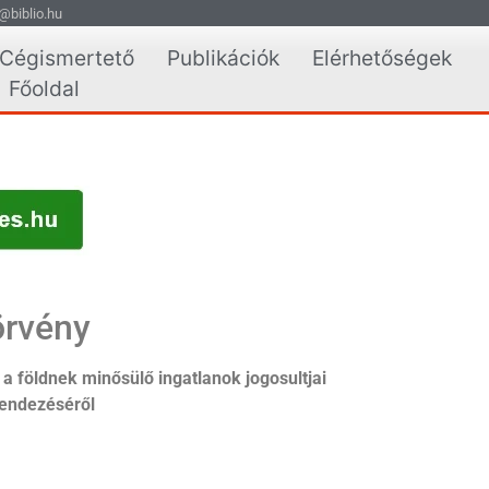
@biblio.hu
Cégismertető
Publikációk
Elérhetőségek
Főoldal
örvény
a földnek minősülő ingatlanok jogosultjai
rendezéséről