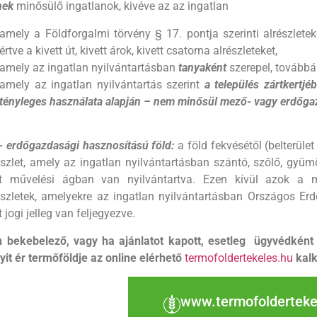
nek
minősülő ingatlanok, kivéve az az ingatlan
amely a Földforgalmi törvény § 17. pontja szerinti alrészlete
értve a kivett út, kivett árok, kivett csatorna alrészleteket,
amely az ingatlan nyilvántartásban
tanyaként
szerepel, továbbá
amely az ingatlan nyilvántartás szerint
a település zártkertjé
tényleges használata alapján – nem minősül mező- vagy erdőga
 erdőgazdasági hasznosítású föld:
a föld fekvésétől (belterüle
észlet, amely az ingatlan nyilvántartásban szántó, szőlő, gyümölc
et művelési ágban van nyilvántartva. Ezen kívül azok a műv
észletek, amelyekre az ingatlan nyilvántartásban Országos Erd
t jogi jelleg van feljegyezve.
 bekebelező, vagy ha ajánlatot kapott, esetleg ügyvédként 
it ér termőföldje az online elérhető
termofoldertekeles.hu
kalk
www.termofolderteke