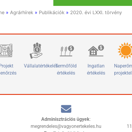
me
»
Agrárhírek
»
Publikációk
»
2020. évi LXXI. törvény
Projekt
Vállalatértékelés
Termőföld
Ingatlan
Naperő
lenőrzés
értékelés
értékelés
projekte
Adminisztrációs ügyek
:
megrendeles@vagyonertekeles.hu
1