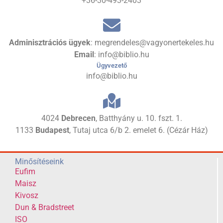
+36-30-493-2403
Adminisztrációs ügyek
: megrendeles@vagyonertekeles.hu
Email
: info@biblio.hu
Ügyvezető
info@biblio.hu
4024
Debrecen
, Batthyány u. 10. fszt. 1.
1133
Budapest
, Tutaj utca 6/b 2. emelet 6. (Cézár Ház)
Minősítéseink
Eufim
Maisz
Kivosz
Dun & Bradstreet
ISO