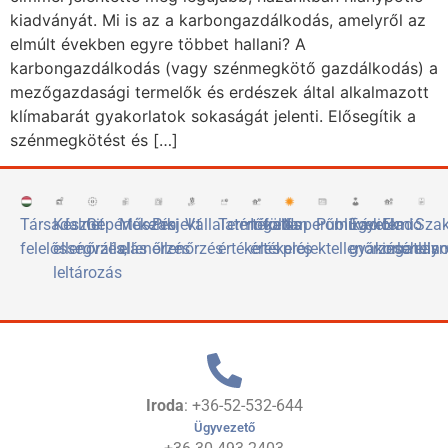
kiadványát. Mi is az a karbongazdálkodás, amelyről az
elmúlt években egyre többet hallani? A
karbongazdálkodás (vagy szénmegkötő gazdálkodás) a
mezőgazdasági termelők és erdészek által alkalmazott
klímabarát gyakorlatok sokaságát jelenti. Elősegítik a
szénmegkötést és […]
Társadalmi
Készlet
Gépértékelés
Műszaki
Projekt
Vállalatértékelés
Termőföld
Ingatlan
Naperőművek
Publikációk
Egyetemi
Eladó
Sza
felelősségvállalás
ellenőrzés,
ellenőrzés
ellenőrzés
értékelés
értékelés
projektellenőrzése
gyakorlóhely
ingatlan
elis
leltározás
Iroda
: +36-52-532-644
Ügyvezető