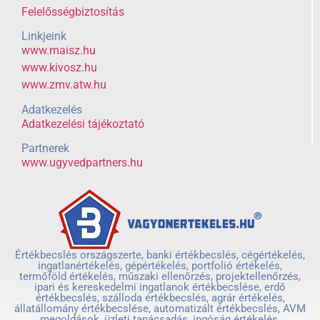
Felelősségbiztosítás
Linkjeink
www.maisz.hu
www.kivosz.hu
www.zmv.atw.hu
Adatkezelés
Adatkezelési tájékoztató
Partnerek
www.ugyvedpartners.hu
Értékbecslés országszerte, banki értékbecslés, cégértékelés,
ingatlanértékelés, gépértékelés, portfolió értékelés,
termőföld értékelés, műszaki ellenőrzés, projektellenőrzés,
ipari és kereskedelmi ingatlanok értékbecslése, erdő
értékbecslés, szálloda értékbecslés, agrár értékelés,
állatállomány értékbecslése, automatizált értékbecslés, AVM
megoldások, üzleti tanácsadás, ingóság értékelés,