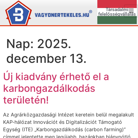
Társadalmi
felelősségvállalás
Nap:
2025.
december 13.
Új kiadvány érhető el a
karbongazdálkodás
területén!
Az Agrárközgazdasági Intézet keretein belül megalakult
KAP-hálózat Innovációt és Digitalizációt Támogató
Egység (ITE) „Karbongazdálkodás (carbon farming)”
címmel jelentette meg legújabb, hazánkban hiánypótló