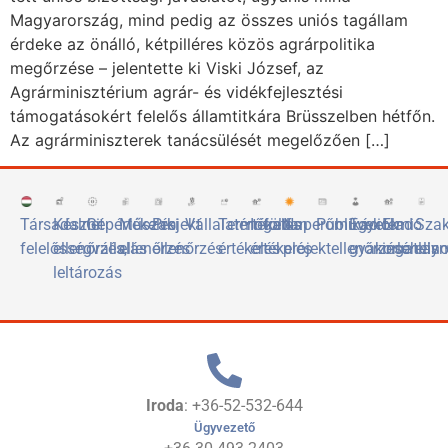
Magyarország, mind pedig az összes uniós tagállam
érdeke az önálló, kétpilléres közös agrárpolitika
megőrzése – jelentette ki Viski József, az
Agrárminisztérium agrár- és vidékfejlesztési
támogatásokért felelős államtitkára Brüsszelben hétfőn.
Az agrárminiszterek tanácsülését megelőzően […]
Társadalmi
Készlet
Gépértékelés
Műszaki
Projekt
Vállalatértékelés
Termőföld
Ingatlan
Naperőművek
Publikációk
Egyetemi
Eladó
Sza
felelősségvállalás
ellenőrzés,
ellenőrzés
ellenőrzés
értékelés
értékelés
projektellenőrzése
gyakorlóhely
ingatlan
elis
leltározás
Iroda
: +36-52-532-644
Ügyvezető