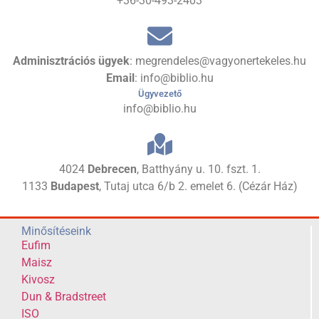
+36-30-493-2403
Adminisztrációs ügyek
: megrendeles@vagyonertekeles.hu
Email
: info@biblio.hu
Ügyvezető
info@biblio.hu
4024
Debrecen
, Batthyány u. 10. fszt. 1.
1133
Budapest
, Tutaj utca 6/b 2. emelet 6. (Cézár Ház)
Minősítéseink
Eufim
Maisz
Kivosz
Dun & Bradstreet
ISO