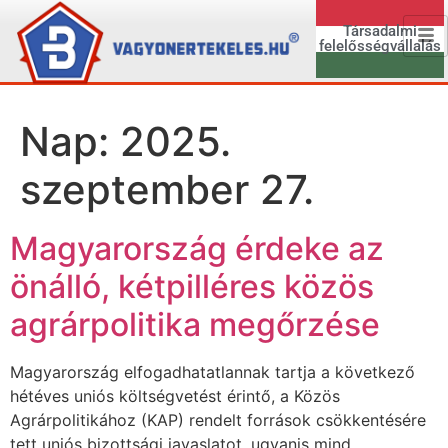
Társadalmi
felelősségvállalás
Nap:
2025.
szeptember 27.
Magyarország érdeke az
önálló, kétpilléres közös
agrárpolitika megőrzése
Magyarország elfogadhatatlannak tartja a következő
hétéves uniós költségvetést érintő, a Közös
Agrárpolitikához (KAP) rendelt források csökkentésére
tett uniós bizottsági javaslatot, ugyanis mind