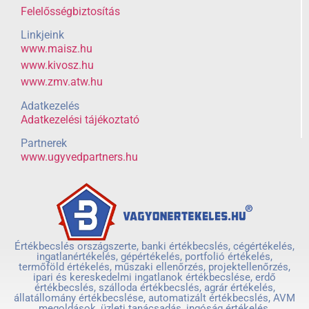
Felelősségbiztosítás
Linkjeink
www.maisz.hu
www.kivosz.hu
www.zmv.atw.hu
Adatkezelés
Adatkezelési tájékoztató
Partnerek
www.ugyvedpartners.hu
Értékbecslés országszerte, banki értékbecslés, cégértékelés,
ingatlanértékelés, gépértékelés, portfolió értékelés,
termőföld értékelés, műszaki ellenőrzés, projektellenőrzés,
ipari és kereskedelmi ingatlanok értékbecslése, erdő
értékbecslés, szálloda értékbecslés, agrár értékelés,
állatállomány értékbecslése, automatizált értékbecslés, AVM
megoldások, üzleti tanácsadás, ingóság értékelés,